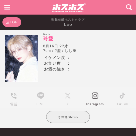
歌舞伎町ホストクラブ
店TOP
Leo
Reia
玲愛
8月16日 ??才
?cm / ?型 / しし座
イケメン度
：
お笑い度
：
お酒の強さ
：
電話
LINE
X
Instagram
TikTok
その他SNSへ