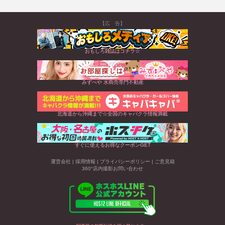
【広 告】
おもしろ雑誌はコチラ☆
みずべや 水商売専門不動産
北海道から沖縄まで☆全国のキャバクラ情報満載
すぐに使えるお得なクーポンGET
運営会社
|
採用情報
|
プライバシーポリシー
|
ご意見箱
360°店内撮影お問い合わせ