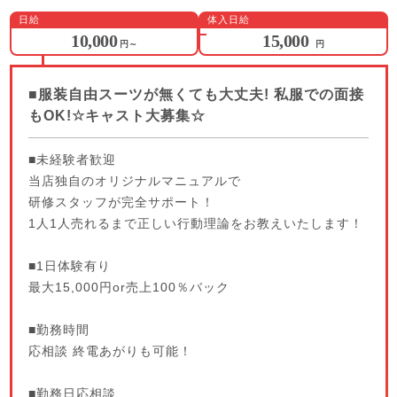
日給
体入日給
10,000
15,000
円
～
円
■服装自由スーツが無くても大丈夫! 私服での面接
もOK!☆キャスト大募集☆
■未経験者歓迎
当店独自のオリジナルマニュアルで
研修スタッフが完全サポート！
1人1人売れるまで正しい行動理論をお教えいたします！
■1日体験有り
最大15,000円or売上100％バック
■勤務時間
応相談 終電あがりも可能！
■勤務日応相談