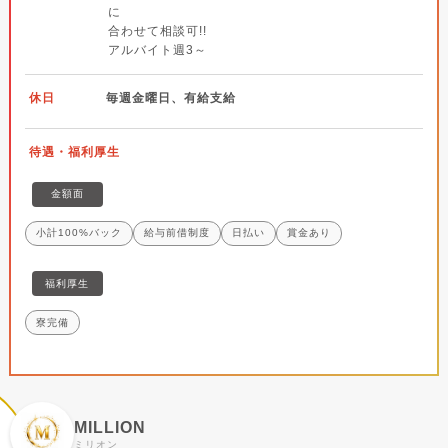
に
合わせて相談可!!
アルバイト週3～
休日
毎週金曜日、有給支給
待遇・福利厚生
金額面
小計100%バック
給与前借制度
日払い
賞金あり
福利厚生
寮完備
MILLION
ミリオン