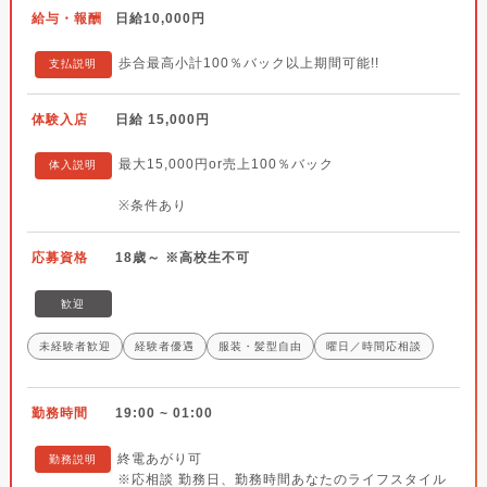
給与・報酬
日給10,000円
歩合最高小計100％バック以上期間可能!!
支払説明
体験入店
日給 15,000円
最大15,000円or売上100％バック
体入説明
※条件あり
応募資格
18歳～ ※高校生不可
歓迎
未経験者歓迎
経験者優遇
服装・髪型自由
曜日／時間応相談
勤務時間
19:00 ~ 01:00
終電あがり可
勤務説明
※応相談 勤務日、勤務時間あなたのライフスタイル