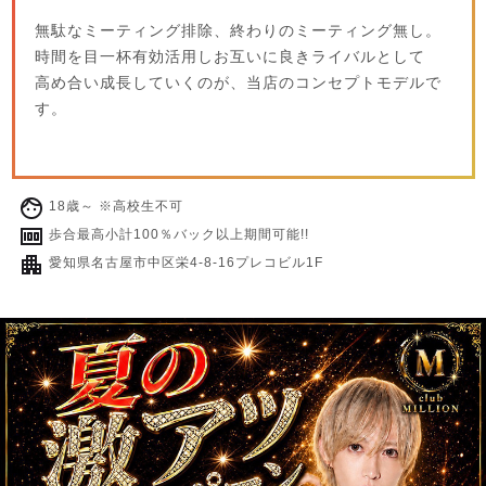
無駄なミーティング排除、終わりのミーティング無し。
時間を目一杯有効活用しお互いに良きライバルとして
高め合い成長していくのが、当店のコンセプトモデルで
す。
18歳～ ※高校生不可
歩合最高小計100％バック以上期間可能!!
愛知県名古屋市中区栄4-8-16プレコビル1F