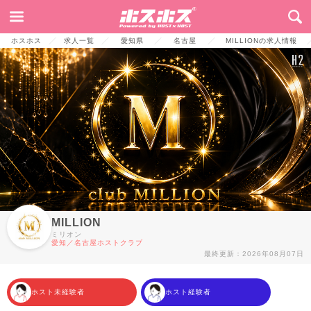
TOP
お店からのメッセージ
募集要項
店舗情報
ご応募連絡先
ホスホス
求人一覧
愛知県
名古屋
MILLIONの求人情報
MILLION
ミリオン
愛知／名古屋ホストクラブ
最終更新：2026年08月07日
ホスト未経験者
ホスト経験者