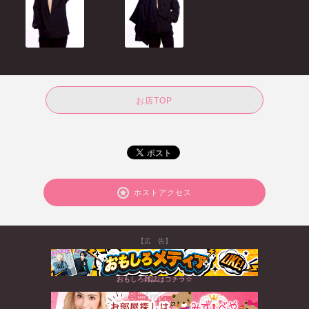
お店TOP
ホストアクセス
【広 告】
おもしろ雑誌はコチラ☆