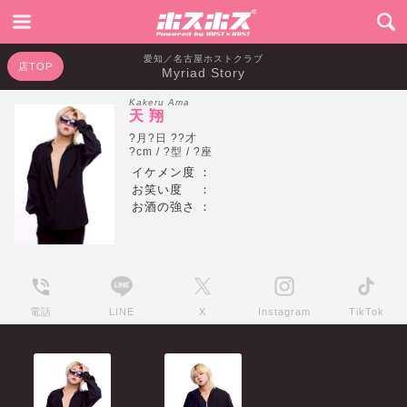
愛知／名古屋ホストクラブ
店TOP
Myriad Story
Kakeru Ama
天 翔
?月?日 ??才
?cm / ?型 / ?座
イケメン度
：
お笑い度
：
お酒の強さ
：
電話
LINE
X
Instagram
TikTok