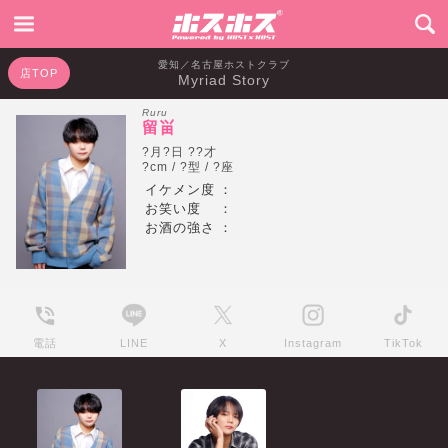
愛知／名古屋ホストクラブ
店TOP
Myriad Story
Ruru
留畄
?月?日 ??才
?cm / ?型 / ?座
イケメン度
：
お笑い度
：
お酒の強さ
：
電話
LINE
X
Instagram
TikTok