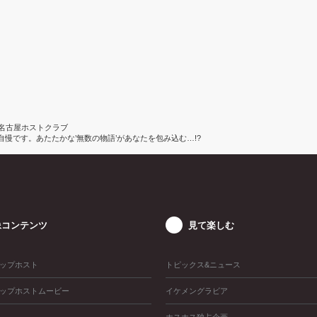
愛知／名古屋ホストクラブ
が自慢です。あたたかな’無数の物語’があなたを包み込む…!?
像コンテンツ
見て楽しむ
ップホスト
トピックス&ニュース
ップホストムービー
イケメングラビア