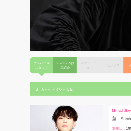
ナンバー＆
システム&お
スケジュー
トピックス
スタッフ
店紹介
ル
STAFF PROFILE
Myriad Stor
菫
Sumi
誕生日：
19