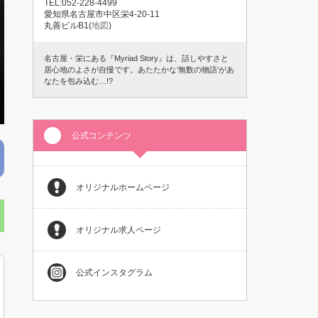
TEL:052-228-4499
愛知県名古屋市中区栄4-20-11
丸善ビルB1(
地図
)
名古屋・栄にある『Myriad Story』は、話しやすさと
居心地のよさが自慢です。あたたかな’無数の物語’があ
なたを包み込む…!?
公式コンテンツ
オリジナルホームページ
オリジナル求人ページ
公式インスタグラム