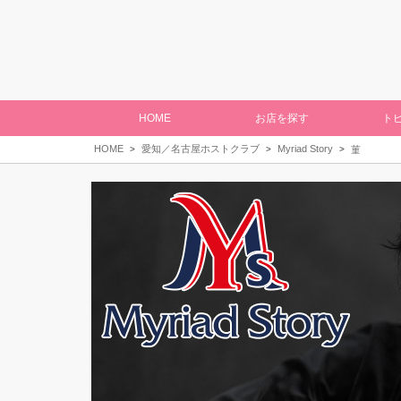
HOME
お店を探す
ト
HOME
愛知／名古屋ホストクラブ
Myriad Story
菫