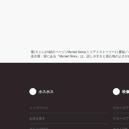
菫(スミレ)の紹介ページ | Myriad Story(ミリアドストーリー) | 
名古屋・栄にある『Myriad Story』は、話しやすさと居心地のよさ
ホスホス
映
トップページ
クローズア
お店を探す
クローズア