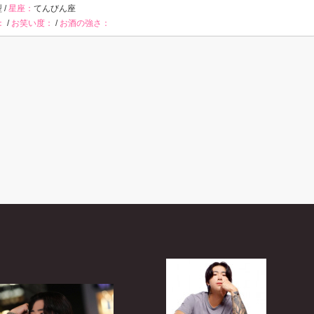
 /
星座：
てんびん座
：
/
お笑い度：
/
お酒の強さ：