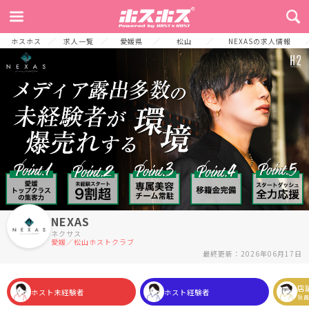
TOP
お店からのメッセージ
募集要項
求人詳細
よくある質問
ホスホス
求人一覧
愛媛県
松山
NEXASの求人情報
NEXAS
ネクサス
愛媛／松山ホストクラブ
最終更新：2026年06月17日
店
ホスト未経験者
ホスト経験者
社