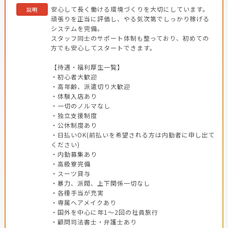
安心して長く働ける環境づくりを大切にしています。
説明
頑張りを正当に評価し、やる気次第でしっかり稼げる
システムを完備。
スタッフ同士のサポート体制も整っており、初めての
方でも安心してスタートできます。
【待遇・福利厚生一覧】
・初心者大歓迎
・高年齢、派遣切り大歓迎
・体験入店あり
・一切のノルマなし
・独立支援制度
・公休制度あり
・日払いOK(前払いを希望される方は内勤者に申し出て
ください)
・内勤募集あり
・高級寮完備
・スーツ貸与
・暴力、派閥、上下関係一切なし
・各種手当が充実
・専属ヘアメイクあり
・国外を中心に年1～2回の社員旅行
・顧問司法書士・弁護士あり