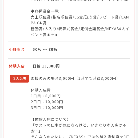
◆各種賞金一覧
売上順位賞/指名順位賞/LS賞/送り賞/リピート賞/CAM
PAIGN賞
皆勤賞/大入り/表彰式賞金/定例会議賞金/NEXAS4大イ
ベント賞金＋α
小計歩合
50% ～ 80%
体験入店
日給 15,000円
面接のみの場合3,000円（1時間で時給3,000円）
体入説明
体験入店費
1日目：8,000円
2日目：10,000円
3日目：10,000円
【体験入店について】
「ホストの仕事が気になるけど、いきなり本入店は不
安…」
そんな方のために、『NEXAS』では体験入店制度を3日