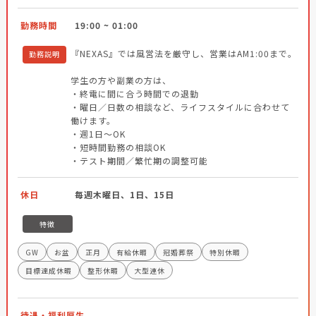
勤務時間
19:00 ~ 01:00
『NEXAS』では風営法を厳守し、営業はAM1:00まで。
勤務説明
学生の方や副業の方は、
・終電に間に合う時間での退勤
・曜日／日数の相談など、ライフスタイルに合わせて
働けます。
・週1日～OK
・短時間勤務の相談OK
・テスト期間／繁忙期の調整可能
休日
毎週木曜日、1日、15日
特徴
GW
お盆
正月
有給休暇
冠婚葬祭
特別休暇
目標達成休暇
整形休暇
大型連休
待遇・福利厚生