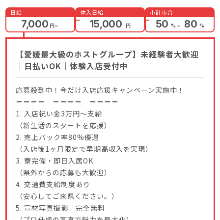
日給
体入日給
小計歩合
7,000
15,000
50
80
円
～
円
%
～
%
【愛媛最大級のホストグループ】未経験者大歓迎
｜日払いOK｜体験入店受付中
応募殺到中！今だけ入店応援キャンペーン実施中！
＝＝＝＝ ＝＝＝＝ ＝＝＝＝
1. 入店祝い金3万円〜支給
（新生活のスタートを応援）
2. 売上バック率80%優遇
（入店後1ヶ月限定で早期高収入を実現）
3. 寮完備・即日入居OK
（県外からの応募も大歓迎）
4. 交通費支給制度あり
（安心してご来県ください。）
5. 宣材写真撮影 完全無料
（プロ仕様の写真で魅力を最大化）