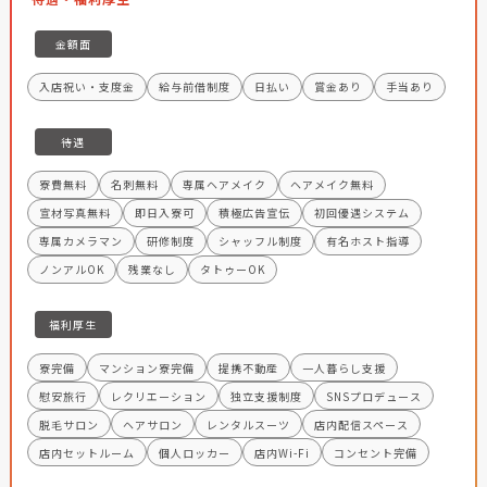
金額面
入店祝い・支度金
給与前借制度
日払い
賞金あり
手当あり
待遇
寮費無料
名刺無料
専属ヘアメイク
ヘアメイク無料
宣材写真無料
即日入寮可
積極広告宣伝
初回優遇システム
専属カメラマン
研修制度
シャッフル制度
有名ホスト指導
ノンアルOK
残業なし
タトゥーOK
福利厚生
寮完備
マンション寮完備
提携不動産
一人暮らし支援
慰安旅行
レクリエーション
独立支援制度
SNSプロデュース
脱毛サロン
ヘアサロン
レンタルスーツ
店内配信スペース
店内セットルーム
個人ロッカー
店内Wi-Fi
コンセント完備