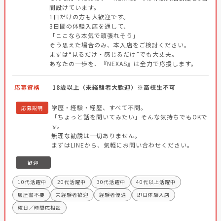
間設けています。
1日だけの方も大歓迎です。
3日間の体験入店を通して、
「ここなら本気で頑張れそう」
そう思えた場合のみ、本入店をご検討ください。
まずは“見るだけ・感じるだけ”でも大丈夫。
あなたの一歩を、『NEXAS』は全力で応援します。
応募資格
18歳以上（未経験者大歓迎）※高校生不可
学歴・経験・経歴、すべて不問。
応募説明
「ちょっと話を聞いてみたい」そんな気持ちでもOKで
す。
無理な勧誘は一切ありません。
まずはLINEから、気軽にお問い合わせください。
歓迎
10代活躍中
20代活躍中
30代活躍中
40代以上活躍中
履歴書不要
未経験者歓迎
経験者優遇
即日体験入店
曜日／時間応相談