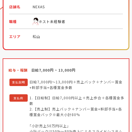
店舗名
NEXAS
職種
ホスト未経験者
エリア
松山
給与・報酬
日給7,000円 ~ 13,000円
日給7,000円～13,000円＋売上バック＋ナンバー賞金
支払説明
+幹部手当+各種賞金多数
1.【日給制】日給7,000円以上＋売上歩合＋各種賞金多
支払例
数
2.【売上制】売上バック＋ナンバー賞金+幹部手当+各
種賞金バック※最大小計80%
｢小計売上50万円以上｣
小計バックは50%～80%売上によるスライドシステム