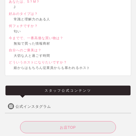
あなたは、S？M？
J
好みのタイプは？
常識と理解力のある人
何フェチですか？
匂い
今までで、一番高価な買い物は？
無知で買った情報商材
自分へのご褒美は？
大切な人と過ごす時間
どういうホストになりたいですか？
姫からはもちろん従業員からも慕われるホスト
スタッフ公式コンテンツ
公式インスタグラム
お店TOP