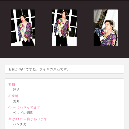
お目が高いですね、ダイヤの原石です。
前職
運送
出身地
愛知
今○○にハマッてます！
ベッドの隙間
実は○○に自信があります！
パンチ力