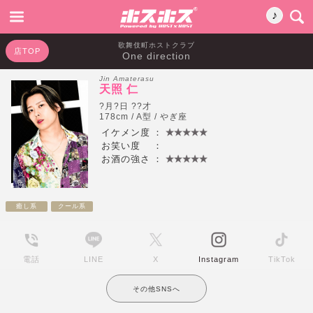
♪
歌舞伎町ホストクラブ
店TOP
One direction
Jin Amaterasu
天照 仁
?月?日 ??才
178cm / A型 / やぎ座
イケメン度
：
お笑い度
：
お酒の強さ
：
癒し系
クール系
電話
LINE
X
Instagram
TikTok
その他SNSへ