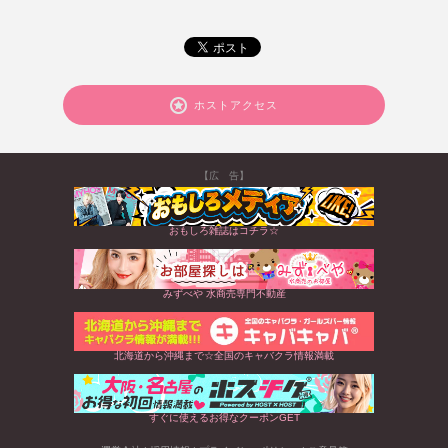
ホストアクセス
【広 告】
おもしろ雑誌はコチラ☆
みずべや 水商売専門不動産
北海道から沖縄まで☆全国のキャバクラ情報満載
すぐに使えるお得なクーポンGET