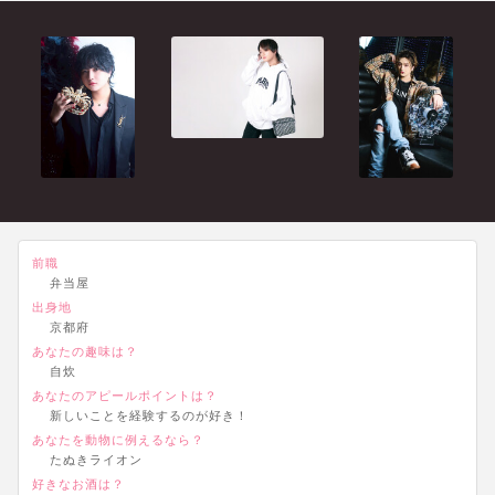
前職
弁当屋
出身地
京都府
あなたの趣味は？
自炊
あなたのアピールポイントは？
新しいことを経験するのが好き！
あなたを動物に例えるなら？
たぬきライオン
好きなお酒は？