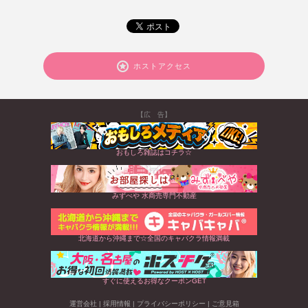
ホストアクセス
【広 告】
おもしろ雑誌はコチラ☆
みずべや 水商売専門不動産
北海道から沖縄まで☆全国のキャバクラ情報満載
すぐに使えるお得なクーポンGET
運営会社
|
採用情報
|
プライバシーポリシー
|
ご意見箱