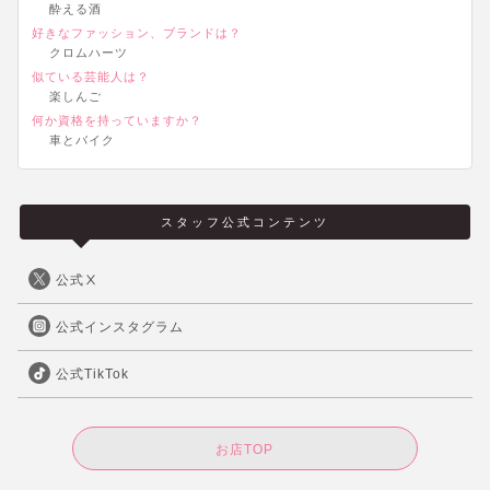
酔える酒
好きなファッション、ブランドは？
クロムハーツ
似ている芸能人は？
楽しんご
何か資格を持っていますか？
車とバイク
スタッフ公式コンテンツ
公式Ⅹ
公式インスタグラム
公式TikTok
お店TOP