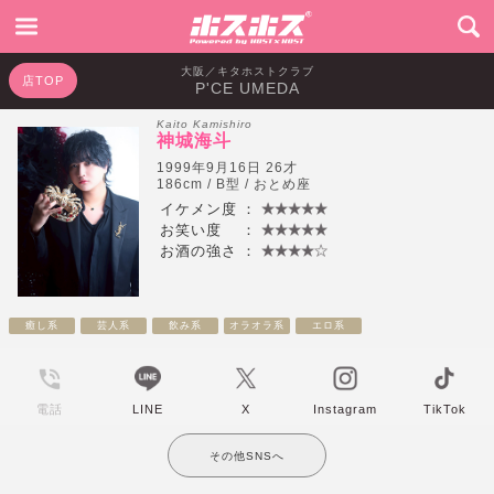
大阪／キタホストクラブ
店TOP
P'CE UMEDA
Kaito Kamishiro
神城海斗
1999年9月16日 26才
186cm / B型 / おとめ座
イケメン度
：
お笑い度
：
お酒の強さ
：
癒し系
芸人系
飲み系
オラオラ系
エロ系
電話
LINE
X
Instagram
TikTok
その他SNSへ