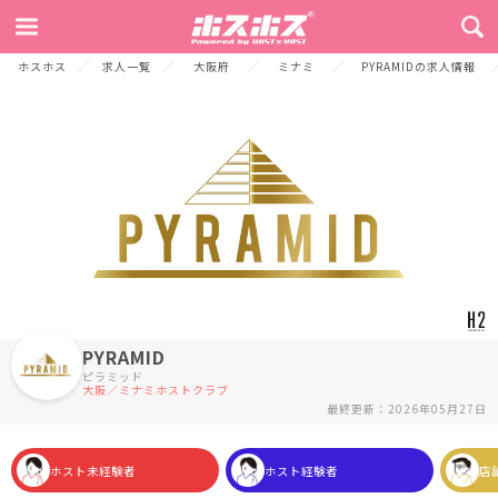
TOP
お店からのメッセージ
募集要項
店舗情報
ご応募連絡先
ホスホス
求人一覧
大阪府
ミナミ
PYRAMIDの求人情報
PYRAMID
ピラミッド
大阪／ミナミホストクラブ
最終更新：2026年05月27日
ホスト未経験者
ホスト経験者
店