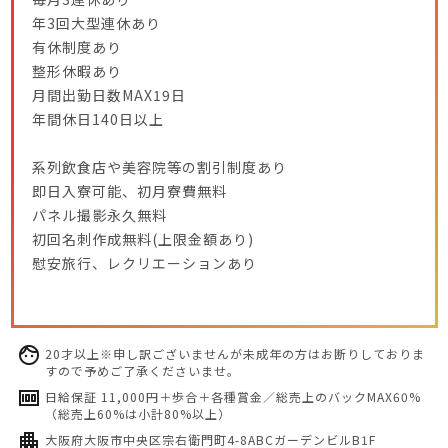
年3回大型連休あり
有休制度あり
整形休暇あり
月間出勤日数MAX19日
年間休日140日以上
系列飲食店や美容院等の割引制度あり
即日入寮可能、初月寮費無料
パネル撮影永久無料
初回名刺作成無料(上限金額あり)
慰安旅行、レクリエーションあり
20才以上※申し訳ございませんが未成年の方はお断りしておりま
すので予めご了承くださいませ。
日給保証 11,000円＋歩合＋各種賞金／総売上のバックMAX60%
（総売上60%は小計80%以上）
大阪府大阪市中央区宗右衛門町4-8ABCガーデンビルB1F