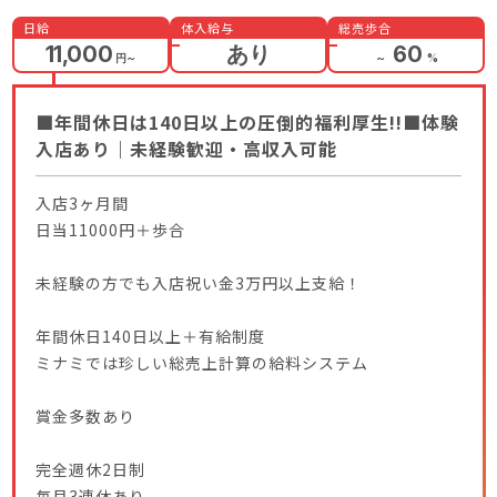
日給
体入給与
総売歩合
11,000
あり
60
円
～
～
%
■年間休日は140日以上の圧倒的福利厚生!!■体験
入店あり｜未経験歓迎・高収入可能
入店3ヶ月間
日当11000円＋歩合
未経験の方でも入店祝い金3万円以上支給！
年間休日140日以上＋有給制度
ミナミでは珍しい総売上計算の給料システム
賞金多数あり
完全週休2日制
毎月3連休あり