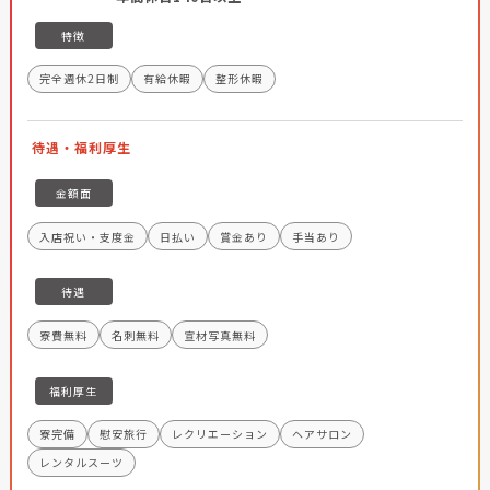
特徴
完全週休2日制
有給休暇
整形休暇
待遇・福利厚生
金額面
入店祝い・支度金
日払い
賞金あり
手当あり
待遇
寮費無料
名刺無料
宣材写真無料
福利厚生
寮完備
慰安旅行
レクリエーション
ヘアサロン
レンタルスーツ