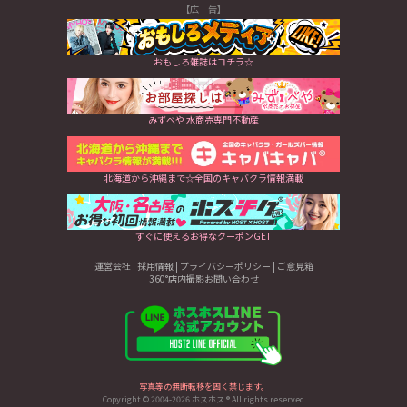
【広 告】
おもしろ雑誌はコチラ☆
みずべや 水商売専門不動産
北海道から沖縄まで☆全国のキャバクラ情報満載
すぐに使えるお得なクーポンGET
運営会社
|
採用情報
|
プライバシーポリシー
|
ご意見箱
360°店内撮影お問い合わせ
写真等の無断転移を固く禁じます。
Copyright © 2004-2026 ホスホス ® All rights reserved