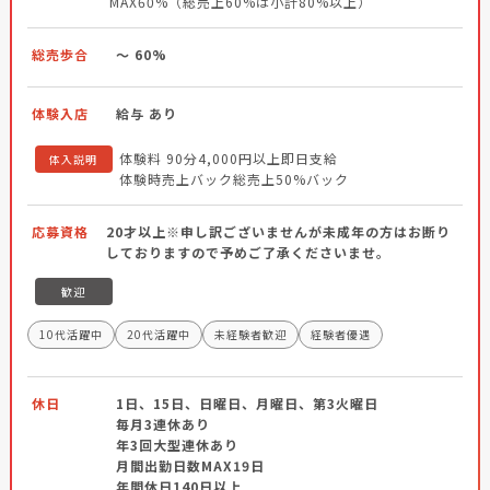
MAX60%（総売上60%は小計80%以上）
総売歩合
～ 60%
体験入店
給与 あり
体験料 90分4,000円以上即日支給
体入説明
体験時売上バック総売上50%バック
応募資格
20才以上※申し訳ございませんが未成年の方はお断り
しておりますので予めご了承くださいませ。
歓迎
10代活躍中
20代活躍中
未経験者歓迎
経験者優遇
休日
1日、15日、日曜日、月曜日、第3火曜日
毎月3連休あり
年3回大型連休あり
月間出勤日数MAX19日
年間休日140日以上