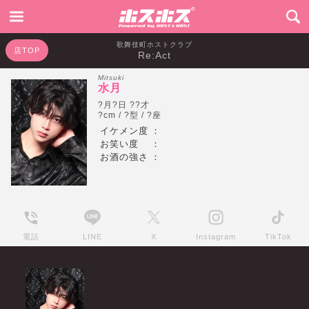
歌舞伎町ホストクラブ
店TOP
Re:Act
Mitsuki
水月
?月?日 ??才
?cm / ?型 / ?座
イケメン度
：
お笑い度
：
お酒の強さ
：
電話
LINE
X
Instagram
TikTok