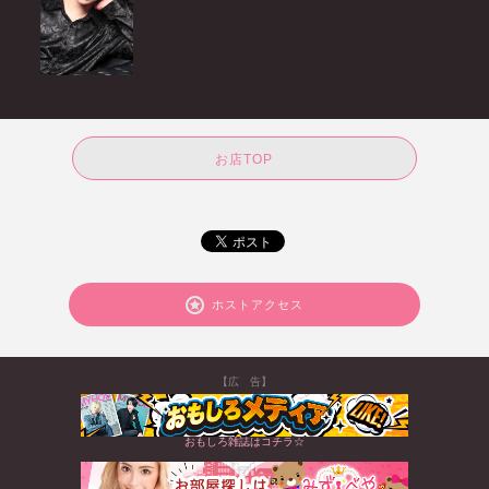
お店TOP
ホストアクセス
【広 告】
おもしろ雑誌はコチラ☆