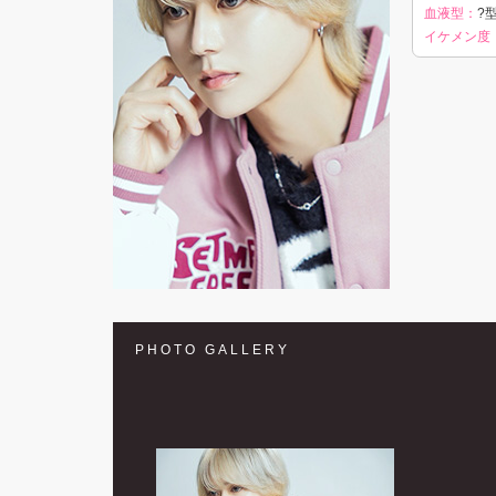
血液型：
?型
イケメン度
PHOTO GALLERY