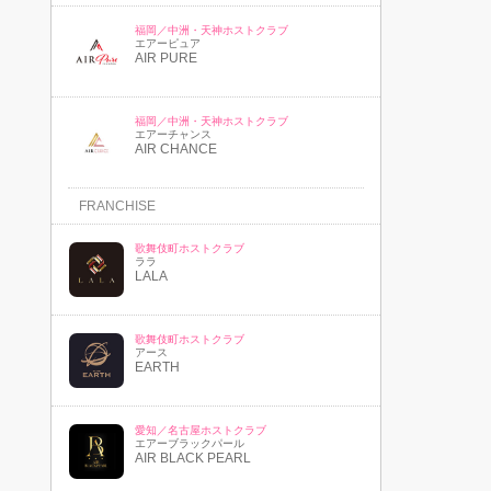
福岡／中洲・天神ホストクラブ
エアーピュア
AIR PURE
福岡／中洲・天神ホストクラブ
エアーチャンス
AIR CHANCE
FRANCHISE
歌舞伎町ホストクラブ
ララ
LALA
歌舞伎町ホストクラブ
アース
EARTH
愛知／名古屋ホストクラブ
エアーブラックパール
AIR BLACK PEARL