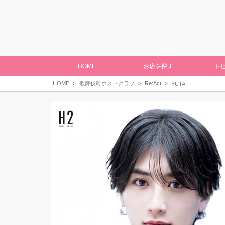
HOME
お店を探す
ト
HOME
歌舞伎町ホストクラブ
Re:Act
YUTA