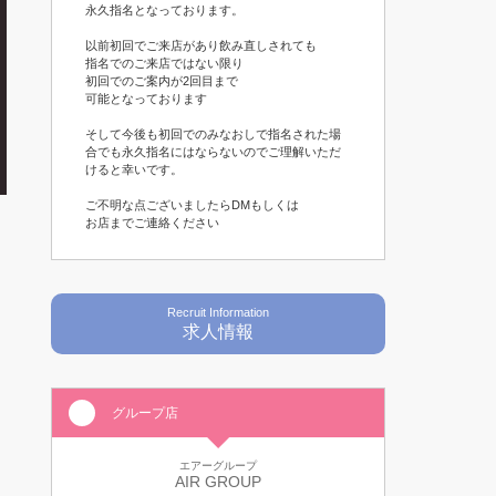
永久指名となっております。
以前初回でご来店があり飲み直しされても
指名でのご来店ではない限り
初回でのご案内が2回目まで
可能となっております
そして今後も初回でのみなおしで指名された場
合でも永久指名にはならないのでご理解いただ
けると幸いです。
ご不明な点ございましたらDMもしくは
お店までご連絡ください
Recruit Information
求人情報
グループ店
エアーグループ
AIR GROUP