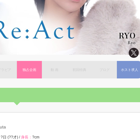
グラビア
独占企画
動 画
初回特典
ブログ
ホスト求人
uta
?日 (??才) /
身長：
?cm