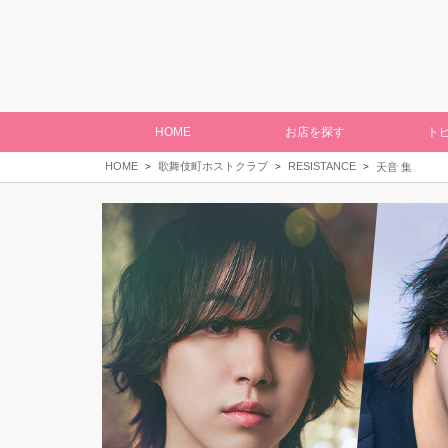
HOME
お店を探す
ト
HOME
歌舞伎町ホストクラブ
RESISTANCE
天音 集