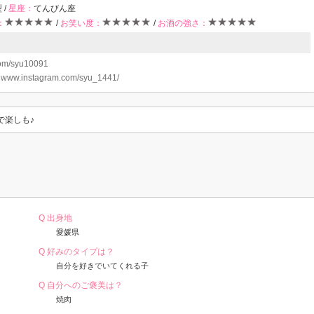
 /
星座：
てんびん座
：
/
お笑い度：
/
お酒の強さ：
.com/syu10091
：
www.instagram.com/syu_1441/
で楽しも♪
Q 出身地
愛媛県
Q 好みのタイプは？
自分を好きでいてくれる子
Q 自分へのご褒美は？
焼肉