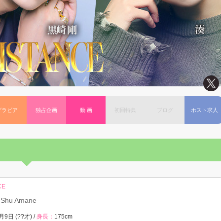
グラビア
独占企画
動 画
初回特典
ブログ
ホスト求人
CE
Shu Amane
月9日 (??才) /
身長：
175cm