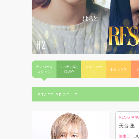
ナンバー＆
システム&お
スケジュー
トピックス
スタッフ
店紹介
ル
STAFF PROFILE
RESISTAN
天音 集
誕生日：
10