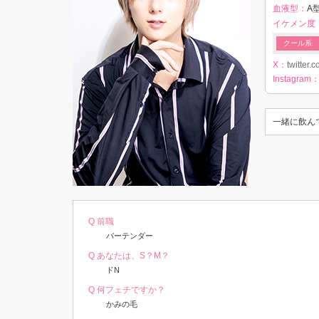
血液型：
A型
イケメン度
クール系
X：
twitter
Instagram
一緒に飲ん
Q 前職
バーテンダー
Q あなたは、S？M？
ドN
Q 何フェチですか？
かみの毛