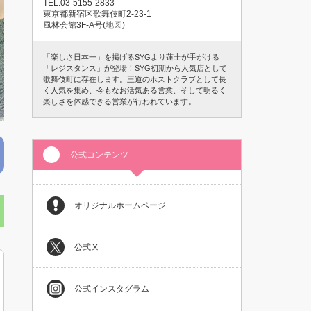
TEL:03-5155-2833
東京都新宿区歌舞伎町2-23-1
風林会館3F-A号(
地図
)
「楽しさ日本一」を掲げるSYGより蓮士が手がける
「レジスタンス」が登場！SYG初期から人気店として
歌舞伎町に存在します。王道のホストクラブとして長
く人気を集め、今もなお活気ある営業、そして明るく
楽しさを体感できる営業が行われています。
公式コンテンツ
オリジナルホームページ
公式Ⅹ
公式インスタグラム