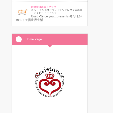
歌舞伎町ホストクラブ
ギルド シンスユープレゼンツオレダケガホス
トデイセカイセイカツ
Guild -Since you…presents 俺だけが
ホストで異世界生活-
Home Page