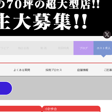
グラビア
独占企画
動 画
初回特典
ブログ
ホスト求人
よくある質問
採用プロセス
店舗情報
ご応
小計歩合