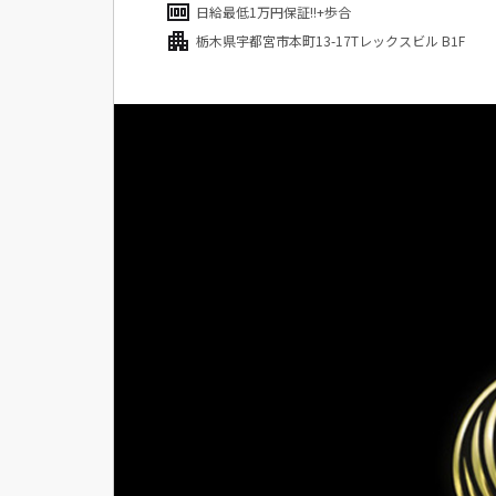
日給最低1万円保証!!+歩合
栃木県宇都宮市本町13-17Tレックスビル B1F