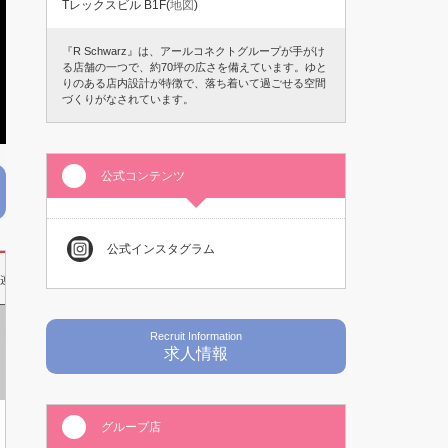
Tレックスビル B1F(
地図
)
『R Schwarz』は、アールコネクトグループが手がけ
る店舗の一つで、約70坪の広さを備えています。ゆと
りのある店内設計が特徴で、落ち着いて過ごせる空間
づくりがなされています。
公式コンテンツ
公式インスタグラム
募連絡先
ホスト未経験者
Recruit Information
求人情報
グループ店