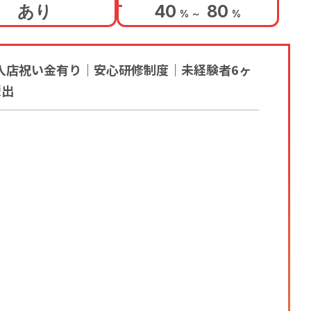
あり
40
80
%
～
%
入店祝い金有り｜安心研修制度｜未経験者6ヶ
輩出
」