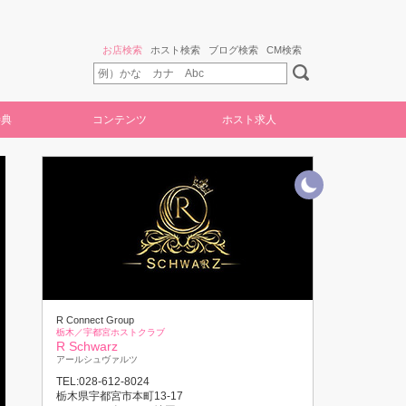
お店検索
ホスト検索
ブログ検索
CM検索
特典
コンテンツ
ホスト求人
R Connect Group
栃木／宇都宮ホストクラブ
R Schwarz
アールシュヴァルツ
TEL:028-612-8024
栃木県宇都宮市本町13-17