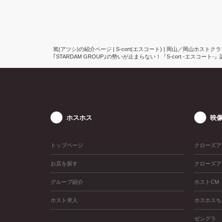
篤(アツシ)の紹介ページ | S-cort(エスコート) | 岡山／岡山ホストク
｢STARDAM GROUP｣の勢いが止まらない！『S-cort -エ
ホスホス
映
トップページ
クローズア
お店を探す
クローズア
グループ紹介
ホストCM
ホスト求人
ホスホスち
ゼングラ