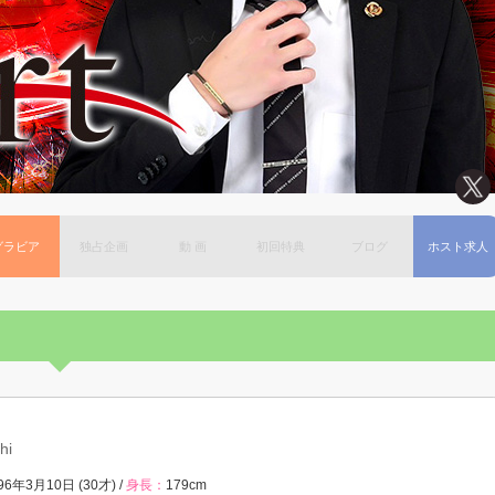
グラビア
独占企画
動 画
初回特典
ブログ
ホスト求人
hi
96年3月10日 (30才) /
身長：
179cm