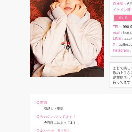
血液型：
A型
イケメン度
癒し系
TEL：
090-
mail：
hsn.
LINE：
aaa.
X：
twitter.
Instagram
まじで楽し
歌の上手さ
是非指名し
待ってます
Q 前職
引越し・現場
Q 今○○にハマッてます！
今料理にはまってます！
Q あなたは、S？M？