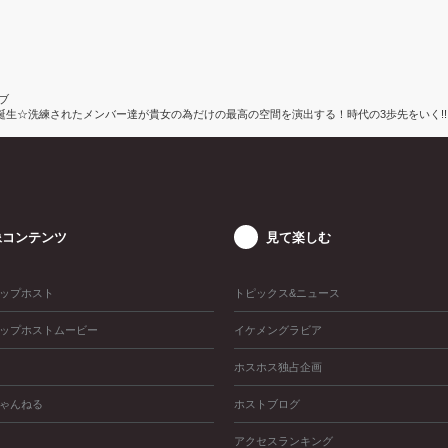
ラブ
スコート-』誕生☆洗練されたメンバー達が貴女の為だけの最高の空間を演出する！時代の3歩先をい
像コンテンツ
見て楽しむ
ップホスト
トピックス&ニュース
ップホストムービー
イケメングラビア
ホスホス独占企画
ゃんねる
ホストブログ
アクセスランキング