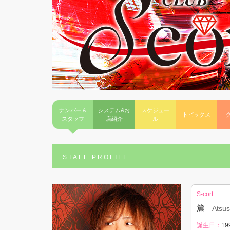
ナンバー＆
システム&お
スケジュー
トピックス
スタッフ
店紹介
ル
STAFF PROFILE
S-cort
篤
Atsus
誕生日：
19