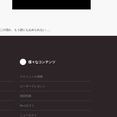
く!!この流れ、もう誰にも止められない…。
様々なコンテンツ
スケジュール情報
ユーザープレゼント
初回特典
No.1ホスト
ニューホスト