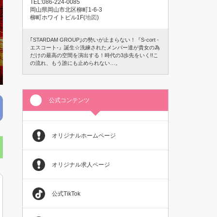
TEL:086-224-0085
岡山県岡山市北区柳町1-6-3
柳町ホワイトビル1F(
地図
)
｢STARDAM GROUP｣の勢いが止まらない！『S-cort -
エスコート-』誕生☆洗練されたメンバー達が貴女の為
だけの最高の空間を演出する！時代の3歩先をいく!!こ
の流れ、もう誰にも止められない…。
公式コンテンツ
オリジナルホームページ
オリジナル求人ページ
公式TikTok