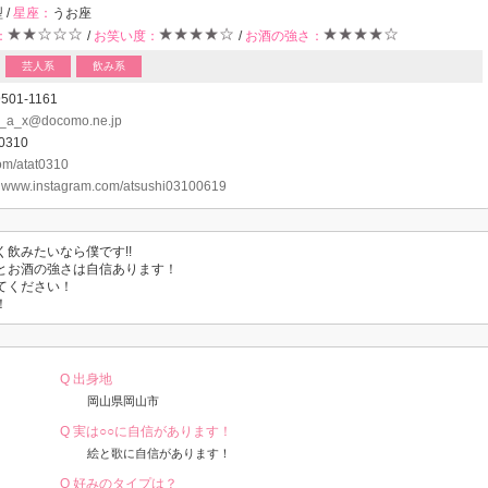
 /
星座：
うお座
：
/
お笑い度：
/
お酒の強さ：
芸人系
飲み系
9501-1161
x_a_x@docomo.ne.jp
0310
com/atat0310
：
www.instagram.com/atsushi03100619
く飲みたいなら僕です!!
とお酒の強さは自信あります！
てください！
！
Q 出身地
岡山県岡山市
Q 実は○○に自信があります！
絵と歌に自信があります！
Q 好みのタイプは？