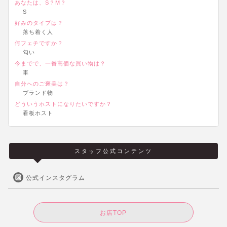
あなたは、S？M？
S
好みのタイプは？
落ち着く人
何フェチですか？
匂い
今までで、一番高価な買い物は？
車
自分へのご褒美は？
ブランド物
どういうホストになりたいですか？
看板ホスト
スタッフ公式コンテンツ
公式インスタグラム
お店TOP