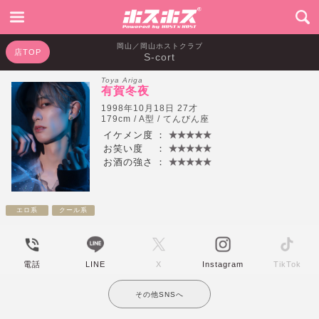
岡山／岡山ホストクラブ
店TOP
S-cort
Toya Ariga
有賀冬夜
1998年10月18日 27才
179cm / A型 / てんびん座
イケメン度
：
お笑い度
：
お酒の強さ
：
エロ系
クール系
電話
LINE
X
Instagram
TikTok
その他SNSへ