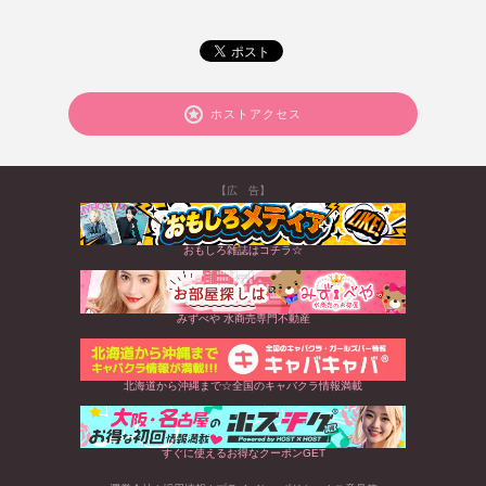
ホストアクセス
【広 告】
おもしろ雑誌はコチラ☆
みずべや 水商売専門不動産
北海道から沖縄まで☆全国のキャバクラ情報満載
すぐに使えるお得なクーポンGET