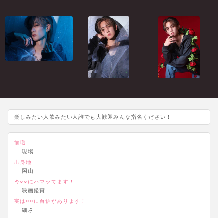
楽しみたい人飲みたい人誰でも大歓迎みんな指名ください！
前職
現場
出身地
岡山
今○○にハマッてます！
映画鑑賞
実は○○に自信があります！
細さ