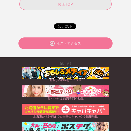
お店TOP
ホストアクセス
【広 告】
おもしろ雑誌はコチラ☆
みずべや 水商売専門不動産
北海道から沖縄まで☆全国のキャバクラ情報満載