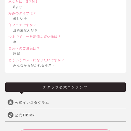
あなたは、S？M？
Sより
好みのタイプは？
優しい子
何フェチですか？
足綺麗な人好き
今までで、一番高価な買い物は？
車
自分へのご褒美は？
睡眠
どういうホストになりたいですか？
みんなから好かれるホスト
スタッフ公式コンテンツ
公式インスタグラム
公式TikTok