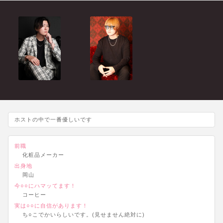
ホストの中で一番優しいです
前職
化粧品メーカー
出身地
岡山
今○○にハマッてます！
コーヒー
実は○○に自信があります！
ち○こでかいらしいです。(見せません絶対に)