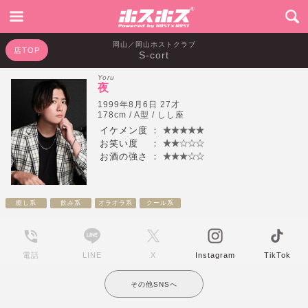
岡山／岡山ホストクラブ
店TOP
S-cort
Yoru
夜
1999年8月6日 27才
178cm / A型 / しし座
イケメン度
：
お笑い度
：
お酒の強さ
：
癒し系
飲み系
オラオラ系
クール系
電話
LINE
X
Instagram
TikTok
その他SNSへ