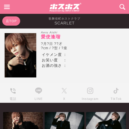
歌舞伎町ホストクラブ
店TOP
SCARLET
Aeru Aishi
愛使逢瑠
?月?日 ??才
?cm / ?型 / ?座
イケメン度
：
お笑い度
：
お酒の強さ
：
電話
LINE
X
Instagram
TikTok