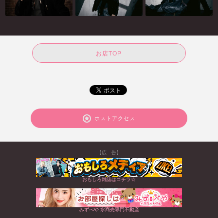
お店TOP
ホストアクセス
【広 告】
おもしろ雑誌はコチラ☆
みずべや 水商売専門不動産