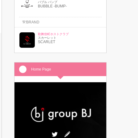
バブル バンプ
BUBBLE -BUMP-
'R'BRAND
歌舞伎町ホストクラブ
スカーレット
SCARLET
Home Page