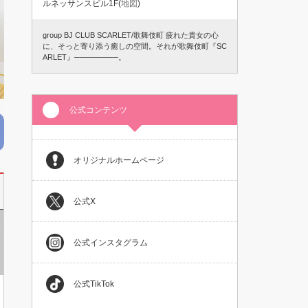
ルネッサンスビル1F(
地図
)
group BJ CLUB SCARLET/歌舞伎町 疲れた貴女の心
に、そっと寄り添う癒しの空間。それが歌舞伎町『SC
ARLET』────────。
公式コンテンツ
オリジナルホームページ
店舗情報
ご応募連絡先
公式Ⅹ
ホスト未経験者
公式インスタグラム
公式TikTok