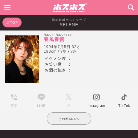
歌舞伎町ホストクラブ
店TOP
SELENE
Haruki Harukaze
春風春貴
1994年7月5日 32才
193cm / ?型 / ?座
イケメン度
：
お笑い度
：
お酒の強さ
：
電話
LINE
X
Instagram
TikTok
その他SNSへ