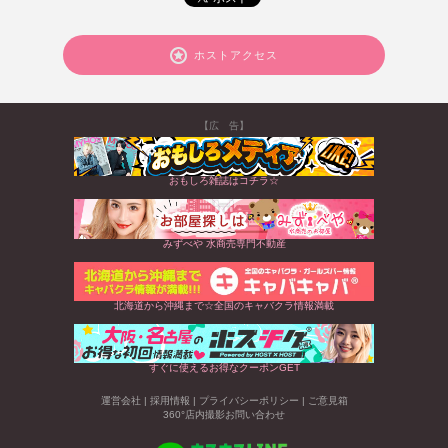
ホストアクセス
【広 告】
おもしろ雑誌はコチラ☆
みずべや 水商売専門不動産
北海道から沖縄まで☆全国のキャバクラ情報満載
すぐに使えるお得なクーポンGET
運営会社
|
採用情報
|
プライバシーポリシー
|
ご意見箱
360°店内撮影お問い合わせ