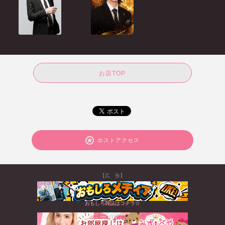
お店TOP
ホストアクセス
【広 告】
おもしろ雑誌はコチラ☆