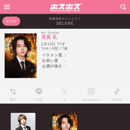
歌舞伎町ホストクラブ
店TOP
SELENE
Rei Tsukimi
月見 礼
2月19日 ??才
?cm / A型 / ?座
イケメン度
：
お笑い度
：
お酒の強さ
：
電話
LINE
X
Instagram
TikTok