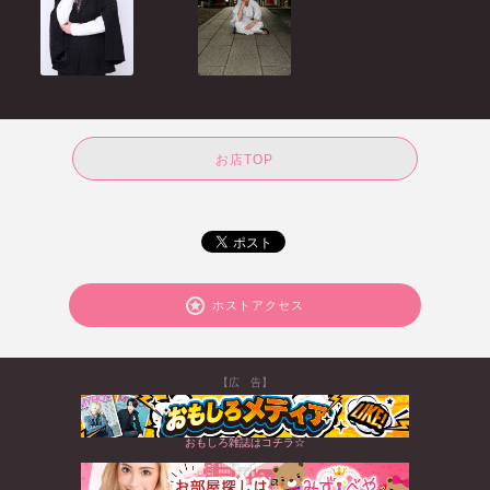
お店TOP
ホストアクセス
【広 告】
おもしろ雑誌はコチラ☆