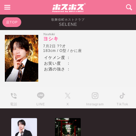
歌舞伎町ホストクラブ
店TOP
SELENE
Yoshiki
ヨシキ
7月2日 ??才
183cm / O型 / かに座
イケメン度
：
お笑い度
：
お酒の強さ
：
電話
LINE
X
Instagram
TikTok