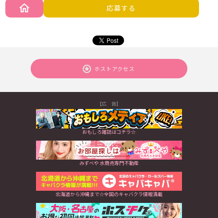
応募する
ホストアクセス
【広 告】
おもしろ雑誌はコチラ☆
みずべや 水商売専門不動産
北海道から沖縄まで☆全国のキャバクラ情報満載