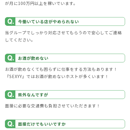
が月に100万円以上を稼いでいます。
今働いている店がやめられない
当グループでしっかり対応させてもらうので安心してご連絡
してください。
お酒が飲めない
お酒が飲めなくても困らずに仕事をする方法もあります！
『SEXYY』ではお酒が飲めないホストが多くいます！
県外なんですが
面接に必要な交通費も負担させていただきます！
面接だけでもいいですか