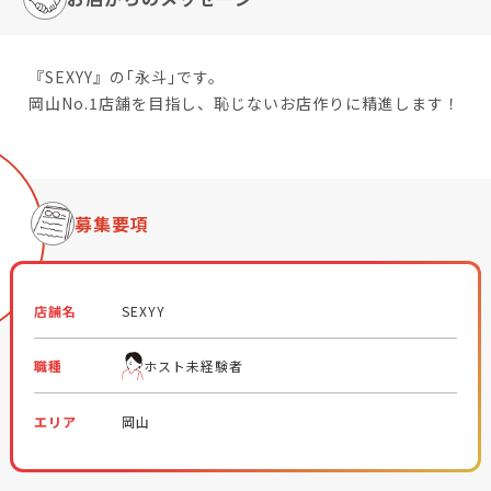
『SEXYY』の｢永斗｣です。
岡山No.1店舗を目指し、恥じないお店作りに精進します！
募集要項
店舗名
SEXYY
職種
ホスト未経験者
エリア
岡山