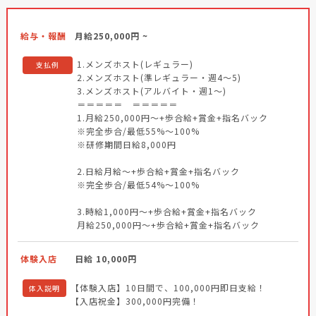
給与・報酬
月給250,000円 ~
1.メンズホスト(レギュラー)
支払例
2.メンズホスト(準レギュラー・週4～5)
3.メンズホスト(アルバイト・週1～)
＝＝＝＝＝ ＝＝＝＝＝
1.月給250,000円～+歩合給+賞金+指名バック
※完全歩合/最低55%～100%
※研修期間日給8,000円
2.日給月給～+歩合給+賞金+指名バック
※完全歩合/最低54%～100%
3.時給1,000円～+歩合給+賞金+指名バック
月給250,000円～+歩合給+賞金+指名バック
体験入店
日給 10,000円
【体験入店】10日間で、100,000円即日支給！
体入説明
【入店祝金】300,000円完備！