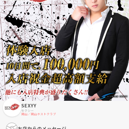
SEXYY
セクシー
岡山／岡山ホストクラブ
お店からのメッセージ