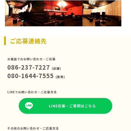
ご応募連絡先
お電話でのお問い合わせ・ご応募
086-237-7227
(店舗)
080-1644-7555
(携帯)
LINEでお問い合わせ・ご応募方法
LINE応募・ご質問はこちら
その他のお問い合わせ・ご応募方法