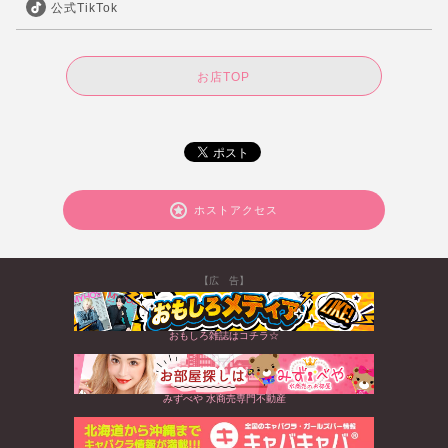
公式TikTok
お店TOP
ホストアクセス
【広 告】
おもしろ雑誌はコチラ☆
みずべや 水商売専門不動産