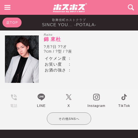
歌舞伎町ホストクラブ
店TOP
SINCE YOU... -POTALA-
Raito
錦 來杜
?月?日 ??才
?cm / ?型 / ?座
イケメン度
：
お笑い度
：
お酒の強さ
：
電話
LINE
X
Instagram
TikTok
その他SNSへ