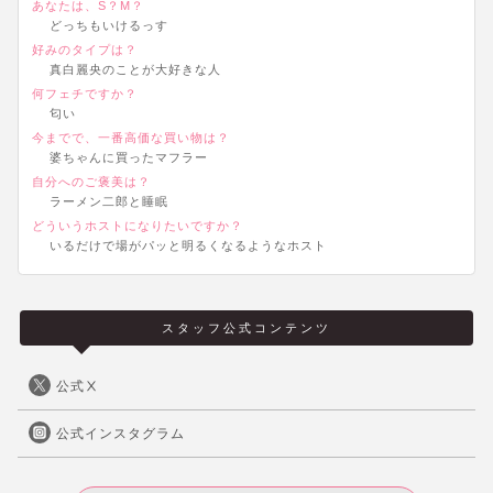
あなたは、S？M？
どっちもいけるっす
好みのタイプは？
真白麗央のことが大好きな人
何フェチですか？
匂い
今までで、一番高価な買い物は？
婆ちゃんに買ったマフラー
自分へのご褒美は？
ラーメン二郎と睡眠
どういうホストになりたいですか？
いるだけで場がパッと明るくなるようなホスト
スタッフ公式コンテンツ
公式Ⅹ
公式インスタグラム