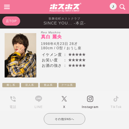
♪
歌舞伎町ホストクラブ
店TOP
SINCE YOU... -本店-
Reo Mashiro
真白 麗央
1998年4月23日 28才
180cm / O型 / おうし座
イケメン度
：
お笑い度
：
お酒の強さ
：
癒し系
芸人系
飲み系
クール系
電話
LINE
X
Instagram
TikTok
その他SNSへ