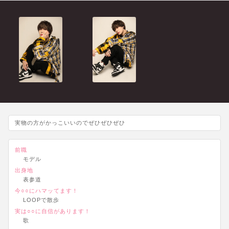
実物の方がかっこいいのでぜひぜひぜひ
前職
モデル
出身地
表参道
今○○にハマッてます！
LOOPで散歩
実は○○に自信があります！
歌