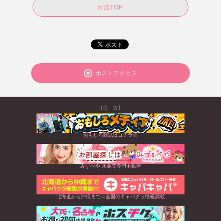
お店TOP
ホストアクセス
【広 告】
おもしろ雑誌はコチラ☆
みずべや 水商売専門不動産
北海道から沖縄まで☆全国のキャバクラ情報満載