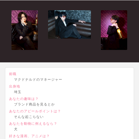
前職
マクドナルドのマネージャー
出身地
埼玉
あなたの趣味は？
ブランド商品を見るとか
あなたのアピールポイントは？
そんな起こらない
あなたを動物に例えるなら？
犬
好きな漫画、アニメは？