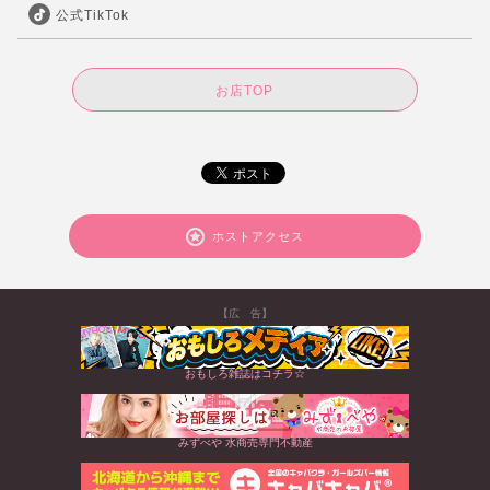
公式TikTok
お店TOP
ホストアクセス
【広 告】
おもしろ雑誌はコチラ☆
みずべや 水商売専門不動産