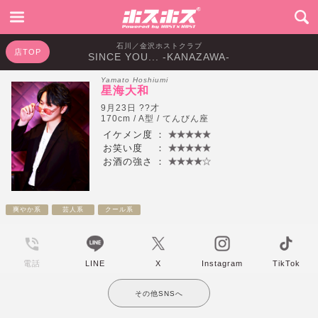
石川／金沢ホストクラブ
店TOP
SINCE YOU... -KANAZAWA-
Yamato Hoshiumi
星海大和
9月23日 ??才
170cm / A型 / てんびん座
イケメン度
：
お笑い度
：
お酒の強さ
：
爽やか系
芸人系
クール系
電話
LINE
X
Instagram
TikTok
その他SNSへ