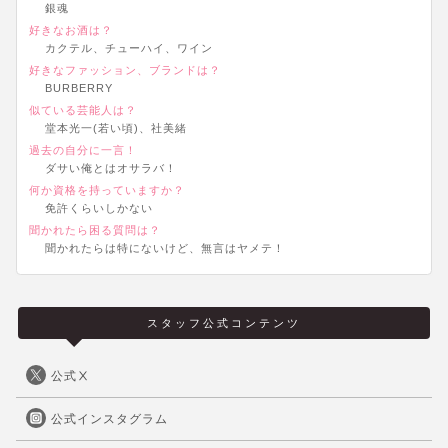
銀魂
好きなお酒は？
カクテル、チューハイ、ワイン
好きなファッション、ブランドは？
BURBERRY
似ている芸能人は？
堂本光一(若い頃)、社美緒
過去の自分に一言！
ダサい俺とはオサラバ！
何か資格を持っていますか？
免許くらいしかない
聞かれたら困る質問は？
聞かれたらは特にないけど、無言はヤメテ！
スタッフ公式コンテンツ
公式Ⅹ
公式インスタグラム