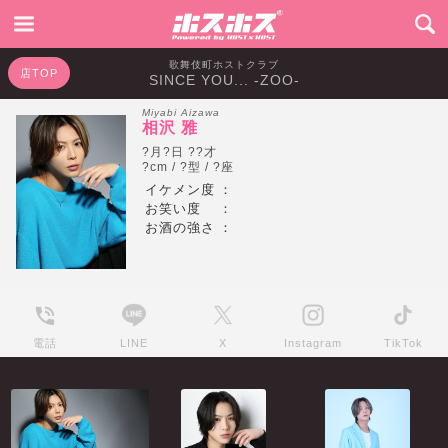
歌舞伎町ホストクラブ
店TOP
SINCE YOU... -ZOO-
Miyabi Aizawa
相沢 雅
?月?日 ??才
?cm / ?型 / ?座
イケメン度
：
お笑い度
：
お酒の強さ
：
電話
LINE
X
Instagram
TikTok