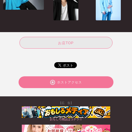
お店TOP
ホストアクセス
【広 告】
おもしろ雑誌はコチラ☆