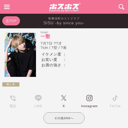
歌舞伎町ホストクラブ
店TOP
SISU -by since you-
Issei
一聖
?月?日 ??才
?cm / ?型 / ?座
イケメン度
：
お笑い度
：
お酒の強さ
：
癒し系
電話
LINE
X
Instagram
TikTok
その他SNSへ