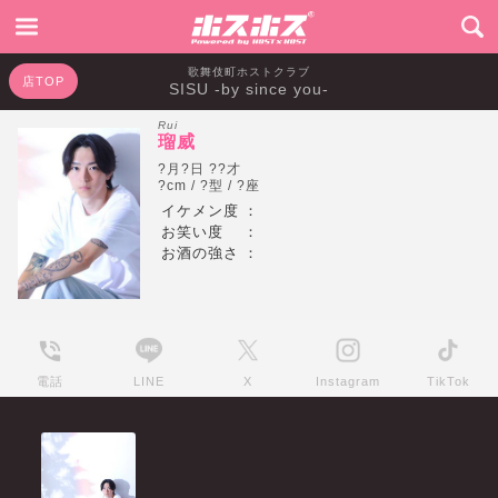
歌舞伎町ホストクラブ
店TOP
SISU -by since you-
Rui
瑠威
?月?日 ??才
?cm / ?型 / ?座
イケメン度
：
お笑い度
：
お酒の強さ
：
電話
LINE
X
Instagram
TikTok