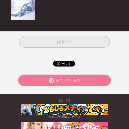
お店TOP
ホストアクセス
【広 告】
おもしろ雑誌はコチラ☆