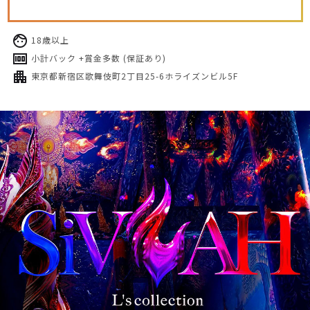
18歳以上
小計バック +賞金多数 (保証あり)
東京都新宿区歌舞伎町2丁目25-6ホライズンビル5F