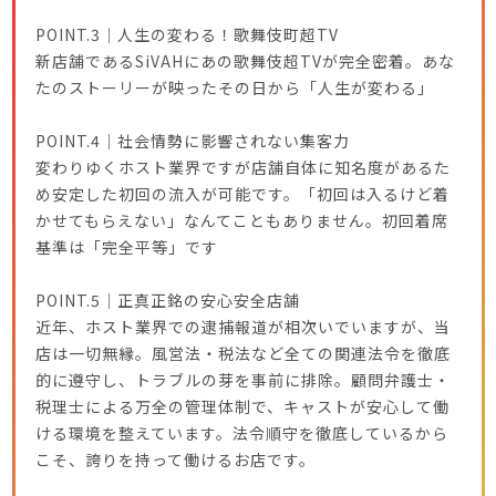
POINT.3｜人生の変わる！歌舞伎町超TV
新店舗であるSiVAHにあの歌舞伎超TVが完全密着。あな
たのストーリーが映ったその日から「人生が変わる」
POINT.4｜社会情勢に影響されない集客力
変わりゆくホスト業界ですが店舗自体に知名度があるた
め安定した初回の流入が可能です。「初回は入るけど着
かせてもらえない」なんてこともありません。初回着席
基準は「完全平等」です
POINT.5｜正真正銘の安心安全店舗
近年、ホスト業界での逮捕報道が相次いでいますが、当
店は一切無縁。風営法・税法など全ての関連法令を徹底
的に遵守し、トラブルの芽を事前に排除。顧問弁護士・
税理士による万全の管理体制で、キャストが安心して働
ける環境を整えています。法令順守を徹底しているから
こそ、誇りを持って働けるお店です。