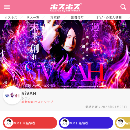
TOP
お店からのメッセージ
募集要項
よくある質問
採用プロセス
ホスホス
求人一覧
東京都
歌舞伎町
SiVAHの求人情報
SiVAH
シヴァ
歌舞伎町ホストクラブ
最終更新：2026年04月09日
ホスト未経験者
ホスト経験者
店