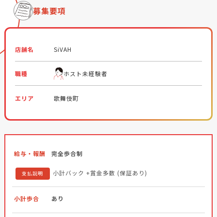
募集要項
店舗名
SiVAH
職種
ホスト未経験者
エリア
歌舞伎町
給与・報酬
完全歩合制
小計バック +賞金多数 (保証あり)
支払説明
小計歩合
あり