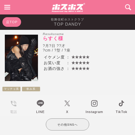
歌舞伎町ホストクラブ
店TOP
TOP DANDY
Rasukusama
らすく様
?月?日 ??才
?cm / ?型 / ?座
イケメン度
：
お笑い度
：
お酒の強さ
：
マッチョ系
飲み系
電話
LINE
X
Instagram
TikTok
その他SNSへ