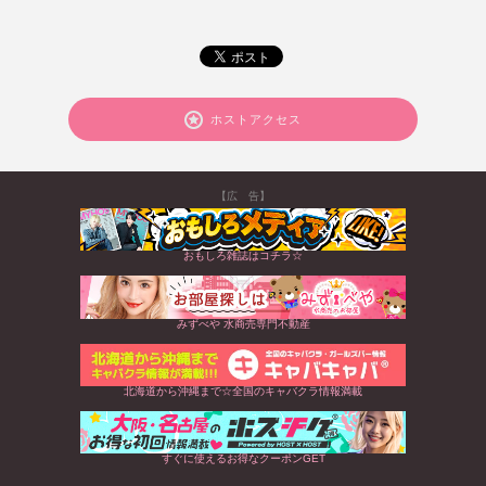
ホストアクセス
【広 告】
おもしろ雑誌はコチラ☆
みずべや 水商売専門不動産
北海道から沖縄まで☆全国のキャバクラ情報満載
すぐに使えるお得なクーポンGET