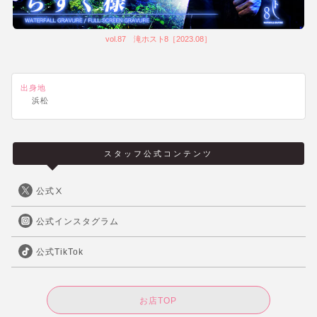
vol.87 滝ホスト8［2023.08］
出身地
浜松
スタッフ公式コンテンツ
公式Ⅹ
公式インスタグラム
公式TikTok
お店TOP