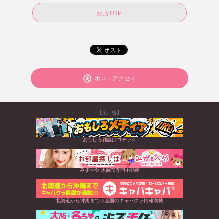
お店TOP
ホストアクセス
【広 告】
おもしろ雑誌はコチラ☆
みずべや 水商売専門不動産
北海道から沖縄まで☆全国のキャバクラ情報満載