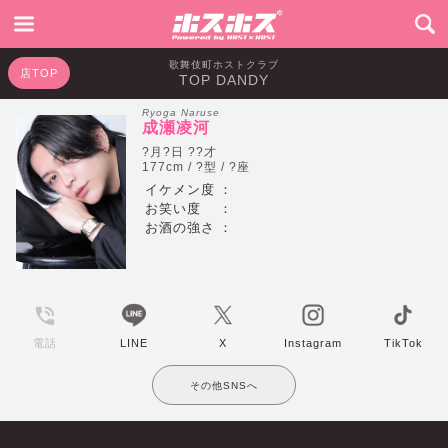
歌舞伎町ホストクラブ
店TOP
TOP DANDY
Ryoga Naruse
成瀬凌河
?月?日 ??才
177cm / ?型 / ?座
イケメン度
：
お笑い度
：
お酒の強さ
：
電話
LINE
X
Instagram
TikTok
その他SNSへ