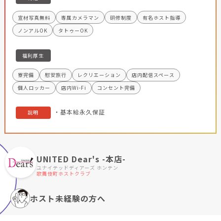
宣材写真無料
専属カメラマン
研修制度
有名ホスト指導
ノンアルOK
タトゥーOK
福利厚生
寮完備
慰安旅行
レクリエーション
店内配信スペース
個人ロッカー
店内Wi-Fi
コンセント完備
・基本給永久保証
説明
UNITED Dear's -本店-
ユナイテッドディアーズ ホンテン
歌舞伎町ホストクラブ
ホスト未経験の方へ