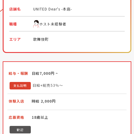
店舗名
UNITED Dear's -本店-
職種
ホスト未経験者
エリア
歌舞伎町
給与・報酬
日給7,000円 ~
日給+総売53％～
支払説明
体験入店
時給 2,000円
応募資格
18歳以上
歓迎