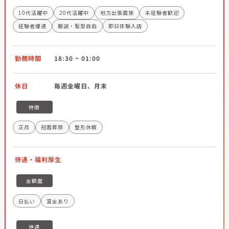
10代活躍中
20代活躍中
地方出張面接
未経験者歓迎
経験者優遇
服装・髪型自由
即日体験入店
勤務時間
18:30 ~ 01:00
休日
毎週金曜日、月末
特徴
正月
冠婚葬祭
整形休暇
待遇・福利厚生
金額面
日払い
賞金あり
待遇