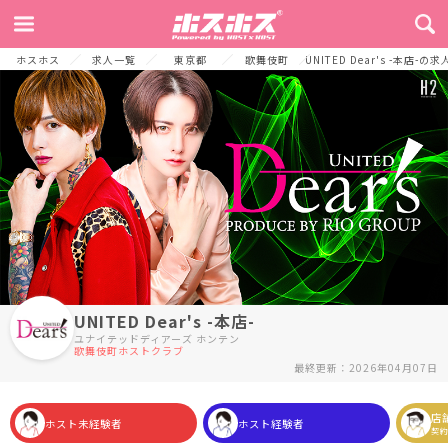
TOP
お店からのメッセージ
募集要項
ホスト未経験の方へ
よくある
ホスホス
求人一覧
東京都
歌舞伎町
UNITED Dear's -本店-の
UNITED Dear's -本店-
ユナイテッドディアーズ ホンテン
歌舞伎町ホストクラブ
最終更新：2026年04月07日
店
ホスト未経験者
ホスト経験者
契