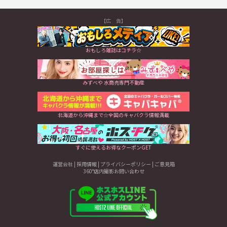
【広 告】
おもしろ雑誌はコチラ☆
みずべや 水商売専門不動産
北海道から沖縄まで☆全国のキャバクラ情報満載
すぐに使えるお得なクーポンGET
運営会社
|
採用情報
|
プライバシーポリシー
|
ご意見箱
360°店内撮影お問い合わせ