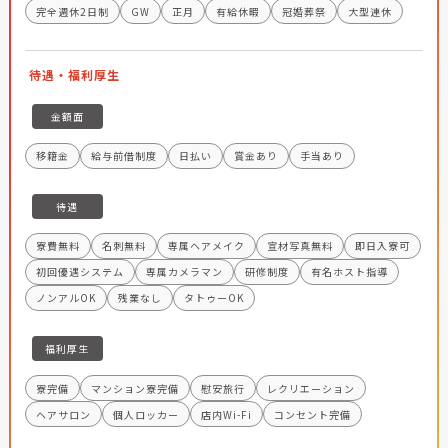
完全週休2日制
GW
正月
有給休暇
冠婚葬祭
大型連休
待遇・福利厚生
金額面
移籍金
給与前借制度
日払い
賞金あり
手当あり
待遇
寮費無料
名刺無料
専属ヘアメイク
宣材写真無料
即日入寮可
初回優遇システム
専属カメラマン
研修制度
有名ホスト指導
ノンアルOK
残業なし
タトゥーOK
福利厚生
寮完備
マンション寮完備
慰安旅行
レクリエーション
ヘアサロン
個人ロッカー
店内Wi-Fi
コンセント完備