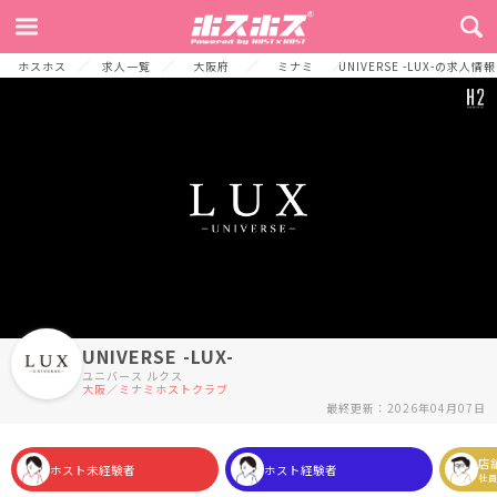
TOP
お店からのメッセージ
募集要項
お店からのメッセージ
店舗情
ホスホス
求人一覧
大阪府
ミナミ
UNIVERSE -LUX-の求人情報
UNIVERSE -LUX-
ユニバース ルクス
大阪／ミナミホストクラブ
最終更新：2026年04月07日
店
ホスト未経験者
ホスト経験者
社