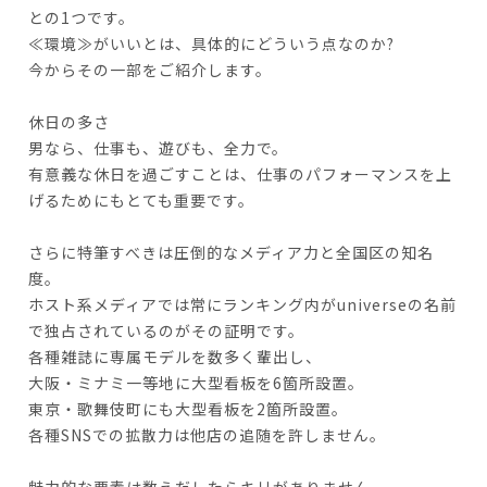
との1つです。
≪環境≫がいいとは、具体的にどういう点なのか?
今からその一部をご紹介します。
休日の多さ
男なら、仕事も、遊びも、全力で。
有意義な休日を過ごすことは、仕事のパフォーマンスを上
げるためにもとても重要です。
さらに特筆すべきは圧倒的なメディア力と全国区の知名
度。
ホスト系メディアでは常にランキング内がuniverseの名前
で独占されているのがその証明です。
各種雑誌に専属モデルを数多く輩出し、
大阪・ミナミ一等地に大型看板を6箇所設置。
東京・歌舞伎町にも大型看板を2箇所設置。
各種SNSでの拡散力は他店の追随を許しません。
魅力的な要素は数えだしたらキリがありません。