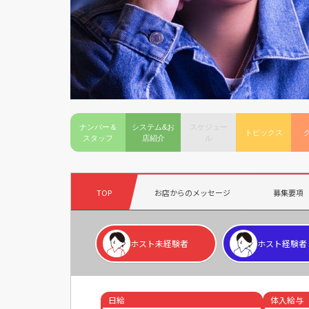
ナンバー＆
システム&お
スケジュー
トピックス
スタッフ
店紹介
ル
TOP
お店からのメッセージ
募集要項
ホスト未経験者
ホスト経験者
日給
体入給与