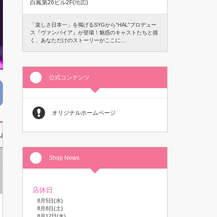
白鳳第26ビル2F(
地図
)
「楽しさ日本一」を掲げるSYGから“HAL”プロデュー
ス『ヴァンパイア』が登場！魅惑のキャストたちと描
く、あなただけのストーリーがここに…
公式コンテンツ
オリジナルホームページ
よくある質問
採用プロセス
店舗情報
ご応募連絡先
Shop News
ホスト未経験者
店休日
8月5日(水)
8月8日(土)
8月12日(水)