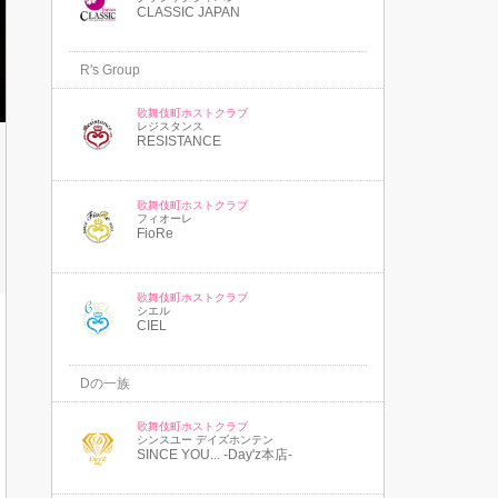
CLASSIC JAPAN
R's Group
歌舞伎町ホストクラブ
レジスタンス
RESISTANCE
歌舞伎町ホストクラブ
フィオーレ
FioRe
歌舞伎町ホストクラブ
シエル
CIEL
Dの一族
歌舞伎町ホストクラブ
シンスユー デイズホンテン
SINCE YOU... -Day'z本店-