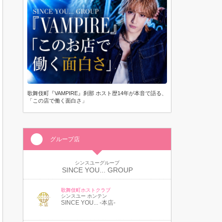
歌舞伎町『VAMPIRE』刹那 ホスト歴14年が本音で語る、
「この店で働く面白さ」
グループ店
シンスユーグループ
SINCE YOU... GROUP
歌舞伎町ホストクラブ
シンスユー ホンテン
SINCE YOU... -本店-