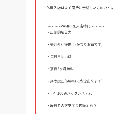
体験入店はまず面接に合格した方のみと
～～～～VAMPIRE入店特典～～～～
・圧倒的広告力
・美容外科提携！(かなりお得です)
・毎日日払い可
・寮費3ヶ月無料
・掃除廃止(playerに専念出来ます)
・小計100％バックシステム
・経験者の方支度金移籍金あり