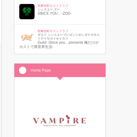
歌舞伎町ホストクラブ
シンスユー ズー
SINCE YOU... -ZOO-
歌舞伎町ホストクラブ
ギルド シンスユープレゼンツオレダケガホス
トデイセカイセイカツ
Guild -Since you…presents 俺だけが
ホストで異世界生活-
Home Page