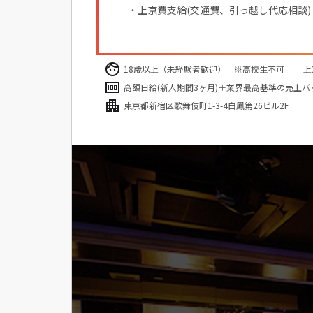
・上京費支給(交通費、引っ越し代応相談)
18歳以上（未経験者歓迎） ※高校生不可 上
高額日給(新人期間3ヶ月)＋業界最高基準の売上バ
東京都新宿区歌舞伎町1-3-4白鳳第26ビル2F