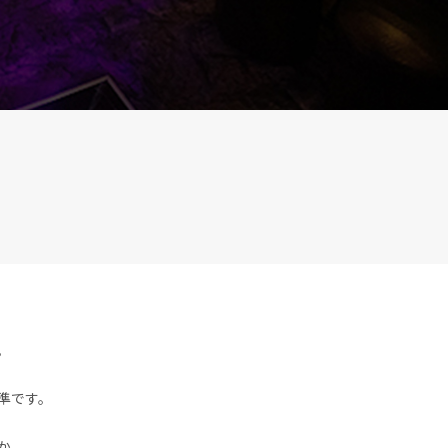
。
準です。
か、