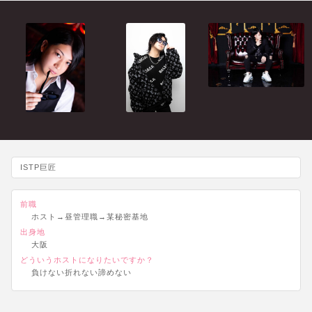
ISTP巨匠
前職
ホスト→昼管理職→某秘密基地
出身地
大阪
どういうホストになりたいですか？
負けない折れない諦めない