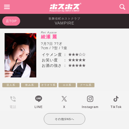
歌舞伎町ホストクラブ
店TOP
VAMPIRE
Rei Ayase
綾瀬 麗
?月?日 ??才
?cm / ?型 / ?座
イケメン度
：
お笑い度
：
お酒の強さ
：
芸人系
飲み系
オラオラ系
エロ系
クール系
電話
LINE
X
Instagram
TikTok
その他SNSへ