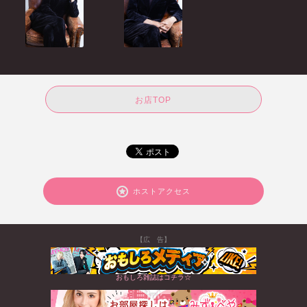
お店TOP
ホストアクセス
【広 告】
おもしろ雑誌はコチラ☆