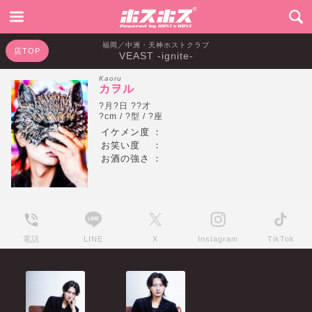
福岡／中洲・天神ホストクラブ
店TOP
VEAST -ignite-
Kaoru
カヲル
?月?日 ??才
?cm / ?型 / ?座
イケメン度
：
お笑い度
：
お酒の強さ
：
電話
LINE
X
Instagram
TikTok