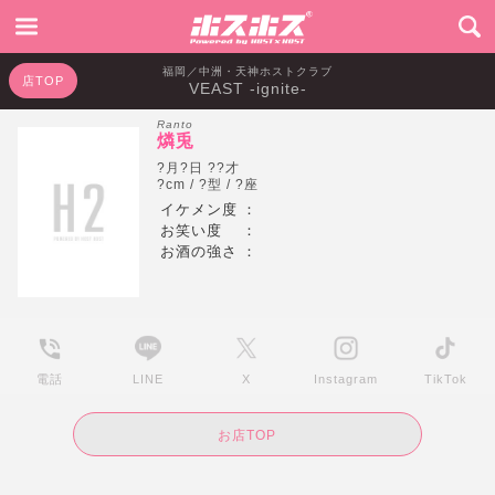
福岡／中洲・天神ホストクラブ
店TOP
VEAST -ignite-
Ranto
燐兎
?月?日 ??才
?cm / ?型 / ?座
イケメン度
：
お笑い度
：
お酒の強さ
：
電話
LINE
X
Instagram
TikTok
お店TOP