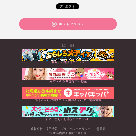
ホストアクセス
【広 告】
おもしろ雑誌はコチラ☆
みずべや 水商売専門不動産
北海道から沖縄まで☆全国のキャバクラ情報満載
すぐに使えるお得なクーポンGET
運営会社
|
採用情報
|
プライバシーポリシー
|
ご意見箱
360°店内撮影お問い合わせ