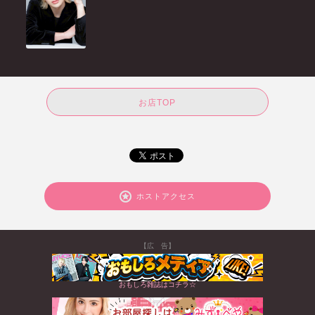
お店TOP
ホストアクセス
【広 告】
おもしろ雑誌はコチラ☆