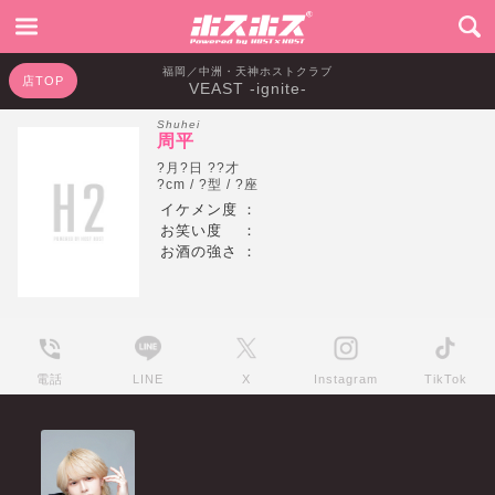
福岡／中洲・天神ホストクラブ
店TOP
VEAST -ignite-
Shuhei
周平
?月?日 ??才
?cm / ?型 / ?座
イケメン度
：
お笑い度
：
お酒の強さ
：
電話
LINE
X
Instagram
TikTok