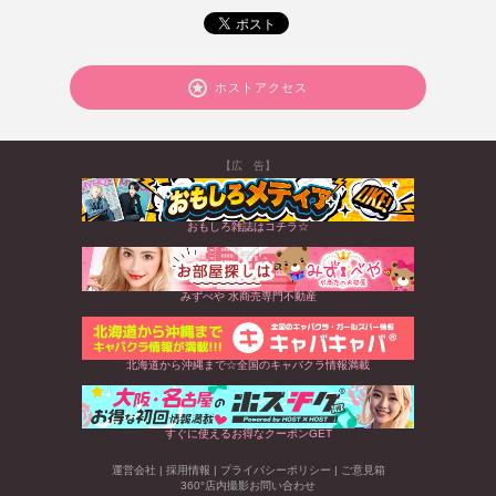
ホストアクセス
【広 告】
おもしろ雑誌はコチラ☆
みずべや 水商売専門不動産
北海道から沖縄まで☆全国のキャバクラ情報満載
すぐに使えるお得なクーポンGET
運営会社
|
採用情報
|
プライバシーポリシー
|
ご意見箱
360°店内撮影お問い合わせ