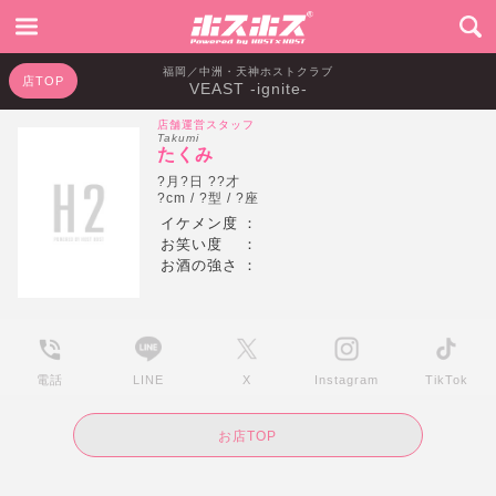
福岡／中洲・天神ホストクラブ
店TOP
VEAST -ignite-
店舗運営スタッフ
Takumi
たくみ
?月?日 ??才
?cm / ?型 / ?座
イケメン度
：
お笑い度
：
お酒の強さ
：
電話
LINE
X
Instagram
TikTok
お店TOP