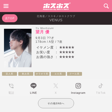
北海道／ススキノホストクラブ
店TOP
VENUS
Yu Mochizuki
望月 優
9月3日 ??才
178cm / A型 / ?座
イケメン度
：
お笑い度
：
お酒の強さ
：
芸人系
飲み系
オラオラ系
エロ系
クール系
電話
LINE
X
Instagram
TikTok
その他SNSへ