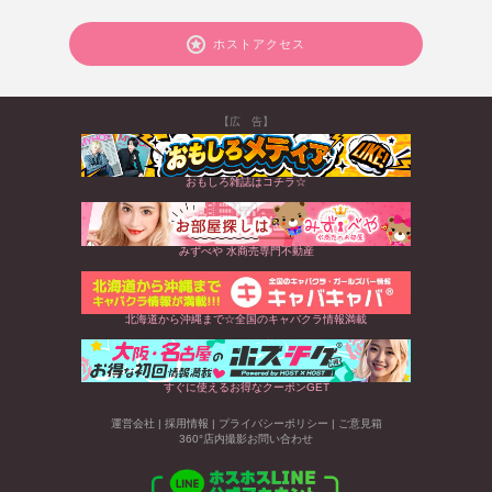
ホストアクセス
【広 告】
おもしろ雑誌はコチラ☆
みずべや 水商売専門不動産
北海道から沖縄まで☆全国のキャバクラ情報満載
すぐに使えるお得なクーポンGET
運営会社
|
採用情報
|
プライバシーポリシー
|
ご意見箱
360°店内撮影お問い合わせ