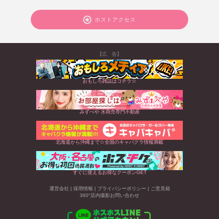
ホストアクセス
【広 告】
おもしろ雑誌はコチラ☆
みずべや 水商売専門不動産
北海道から沖縄まで☆全国のキャバクラ情報満載
すぐに使えるお得なクーポンGET
運営会社
|
採用情報
|
プライバシーポリシー
|
ご意見箱
360°店内撮影お問い合わせ