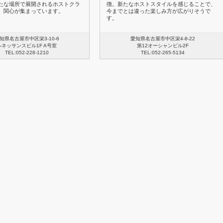
たな場所で展開されるホストクラ
徴。新たなホストスタイルを感じることで、
、関心が集まっています。
今までとは違った楽しみ方が広がりそうで
す。
知県名古屋市中区栄3-10-6
愛知県名古屋市中区栄4-8-22
ルネッサンスビル1F A号室
第12オーシャンビル2F
TEL:052-228-1210
TEL:052-265-5134