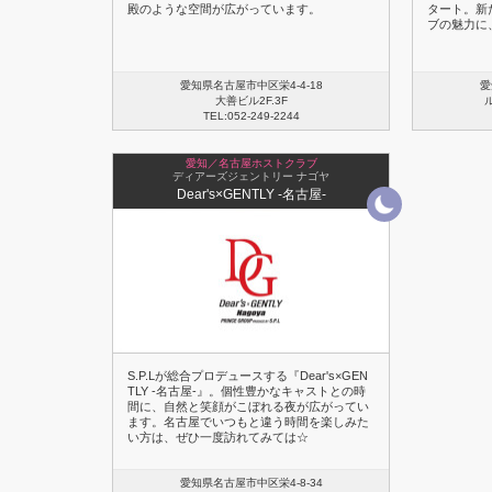
殿のような空間が広がっています。
タート。新
ブの魅力に
愛知県名古屋市中区栄4-4-18
愛
大善ビル2F.3F
TEL:052-249-2244
愛知／名古屋ホストクラブ
ディアーズジェントリー ナゴヤ
Dear's×GENTLY -名古屋-
S.P.Lが総合プロデュースする『Dear's×GEN
TLY -名古屋-』。個性豊かなキャストとの時
間に、自然と笑顔がこぼれる夜が広がってい
ます。名古屋でいつもと違う時間を楽しみた
い方は、ぜひ一度訪れてみては☆
愛知県名古屋市中区栄4-8-34