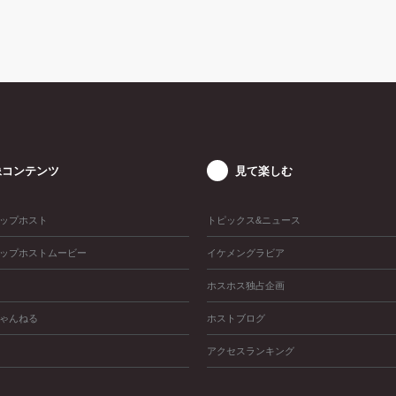
像コンテンツ
見て楽しむ
ップホスト
トピックス&ニュース
ップホストムービー
イケメングラビア
ホスホス独占企画
ゃんねる
ホストブログ
アクセスランキング