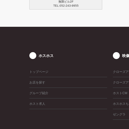
無限ビル2F
TEL:052-243-9955
ホスホス
映
トップページ
クローズア
お店を探す
クローズア
グループ紹介
ホストCM
ホスト求人
ホスホスち
ゼングラ