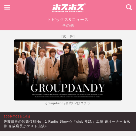
トピックス&ニュース
その他
【広 告】
groupdandy公式HPはコチラ
2009年01月14日
佐藤靖史の歌舞伎町No．1 Radio Show☆『club REN』工藤 蓮オーナー＆永
井 壱成店長がゲスト出演♪