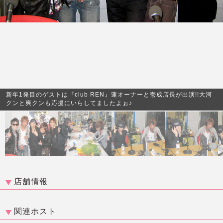
新年1発目のゲストは『club REN』蓮オーナーと壱成店長が出演!!大河
クンと爽クンも応援にいらしてましたよぉ♪
店舗情報
関連ホスト