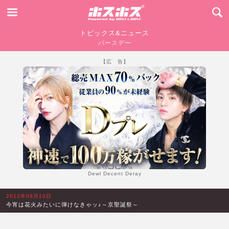
トピックス&ニュース
バースデー
【広 告】
Dewl Decent Deray
2012年09月10日
今宵は花火みたいに弾けなきゃッ♪～京聖誕祭～