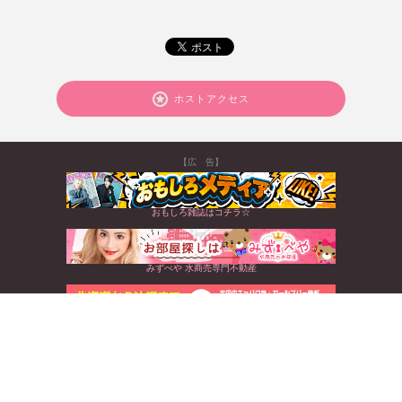
ホストアクセス
【広 告】
おもしろ雑誌はコチラ☆
みずべや 水商売専門不動産
北海道から沖縄まで☆全国のキャバクラ情報満載
すぐに使えるお得なクーポンGET