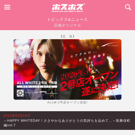
トピックス&ニュース
店舗オリジナル
【広 告】
ALLW 2号店オープン決定!
2014年03月19日
～HAPPY WHITEDAY！ささやかなありがとうの気持ちを込めて…～歌舞伎町
編vol.7