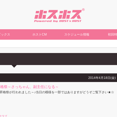
ピックス
ホストCM
スケジュール情報
初回
2014年4月18日(金)
昇格祭～さっちゃん、副主任になる～
昇格祭が行われました～♪当日の模様を一部ではありますがどうぞご覧下さい★☆
クラブ