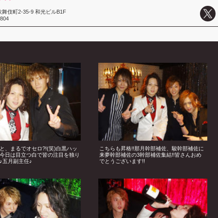
伎町2-35-9 和光ビルB1F
5804
と、まるでオセロ?!(笑)白黒ハッ
こちらも昇格!!那月幹部補佐、駿幹部補佐に
今日は目立つ白で皆の注目を独り
来夢幹部補佐の3幹部補佐集結!!皆さんおめ
♪五月副主任♪
でとうございます!!