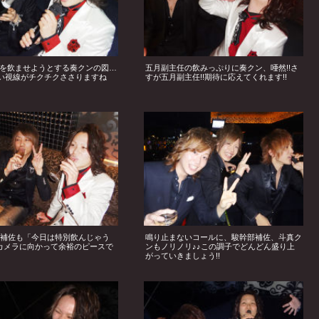
を飲ませようとする奏クンの図…
五月副主任の飲みっぷりに奏クン、唖然!!さ
熱い視線がチクチクささりますね
すが五月副主任!!期待に応えてくれます!!
幹部補佐も「今日は特別飲んじゃう
鳴り止まないコールに、駿幹部補佐、斗真ク
とカメラに向かって余裕のピースで
ンもノリノリ♪♪この調子でどんどん盛り上
がっていきましょう!!