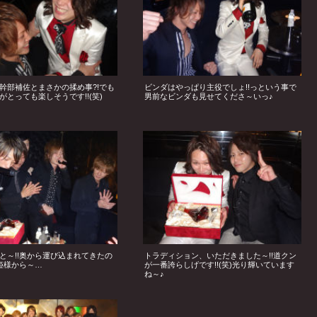
幹部補佐とまさかの揉め事?!でも
ビンダはやっぱり主役でしょ!!っという事で
がとっても楽しそうです!!(笑)
男前なビンダも見せてくださ～いっ♪
と～!!奥から運び込まれてきたの
トラディション、いただきました～!!道クン
!姫様から～…
が一番誇らしげです!!(笑)光り輝いています
ね～♪