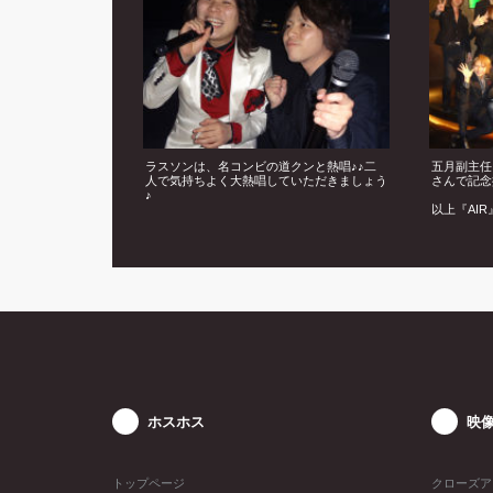
ラスソンは、名コンビの道クンと熱唱♪♪二
五月副主任
人で気持ちよく大熱唱していただきましょう
さんで記念
♪
以上『AI
格祭の模様
ホスホス
映
トップページ
クローズア