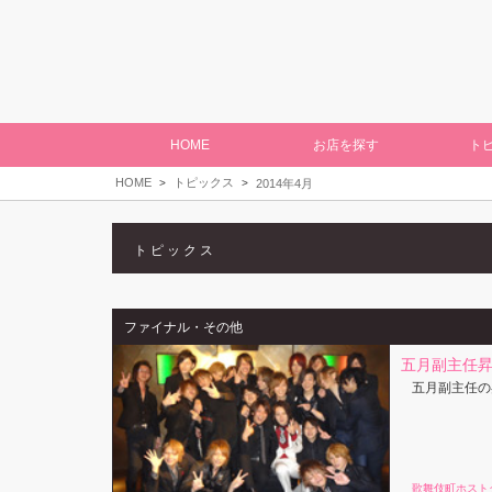
HOME
お店を探す
ト
HOME
トピックス
2014年4月
トピックス
ファイナル・その他
五月副主任
五月副主任の
歌舞伎町ホスト