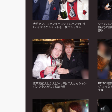
大悟クン、ファンキーにシャンパンでお祝
シャンパン
い!!イケイケショットを一枚パシャリ☆
(笑)その
(笑)
流華支配人とかんぱ～い!!お二人ともシャン
REITO
パングラスがよく似合う!!
ゾ!!」っ
す★