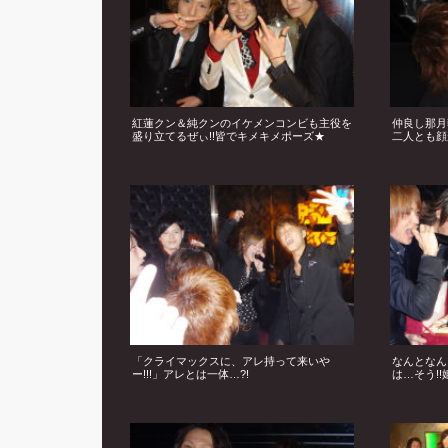
紅蓮クン＆純クンのイケメンコンビも主役を
仲良し那月
盛り立てるぜぃ!!皆でキメキメポーズ★
二人とも顔
「クライマックスに、アレ持って来いや
なんとなん
ー!!!」アレとは一体…?!
は…そう!