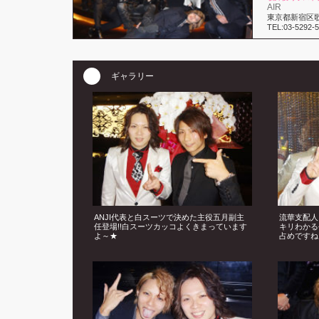
AIR
東京都新宿区歌舞
TEL:03-5292-
ギャラリー
ANJI代表と白スーツで決めた主役五月副主
流華支配人
任登場!!白スーツカッコよくきまっています
キリわかる
よ～★
占めですね