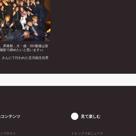
、昇格祭…大・成・功!!最後は皆
撮影で締めたいと思います♪♪
R』さんにて行われた五月副主任昇
をお届けいたしました!!
像コンテンツ
見て楽しむ
ップホスト
トピックス&ニュース