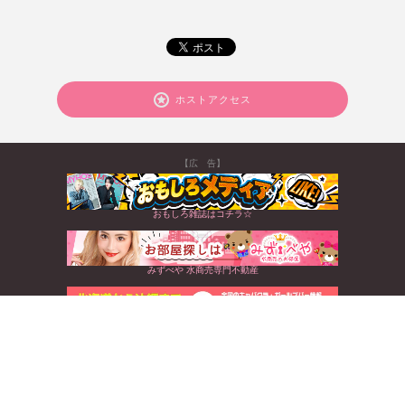
ホストアクセス
【広 告】
おもしろ雑誌はコチラ☆
みずべや 水商売専門不動産
北海道から沖縄まで☆全国のキャバクラ情報満載
すぐに使えるお得なクーポンGET