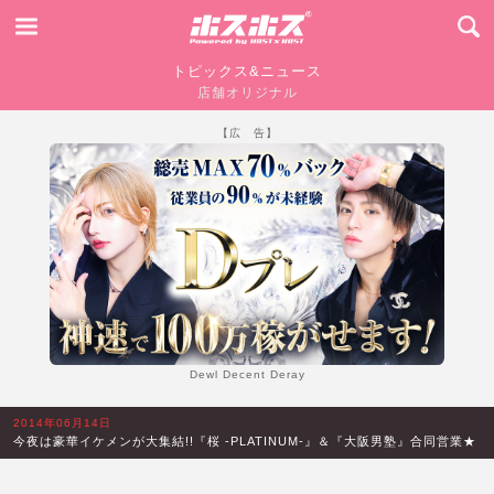
トピックス&ニュース
店舗オリジナル
【広 告】
Dewl Decent Deray
2014年06月14日
今夜は豪華イケメンが大集結!!『桜 -PLATINUM-』＆『大阪男塾』合同営業★