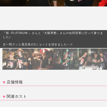
『桜 -PLATINUM-』さんと『大阪男塾』さんの合同営業に行って参りま
した♪
丈一郎クンと葵店長の2ショットを頂きました～☆
店舗情報
関連ホスト