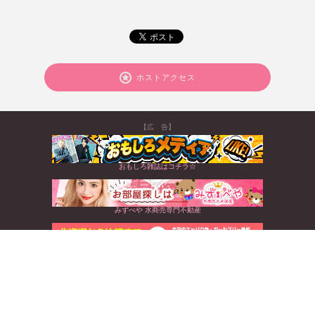
ホストアクセス
【広 告】
おもしろ雑誌はコチラ☆
みずべや 水商売専門不動産
北海道から沖縄まで☆全国のキャバクラ情報満載
すぐに使えるお得なクーポンGET