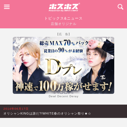
トピックス&ニュース
店舗オリジナル
【広 告】
Dewl Decent Deray
2014年06月17日
オリシャンKINGは誰だ?!WHITE春のオリシャン祭り★☆