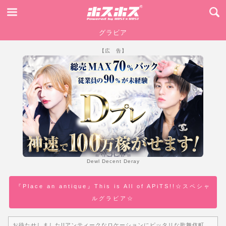
グラビア
【広 告】
Dewl Decent Deray
『Place an antique』This is All of APiTS!!☆スペシャ
ルグラビア☆
お待たせしました!!アンティークなロケーションにピッタリな歌舞伎町