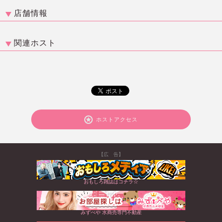
店舗情報
関連ホスト
ホストアクセス
【広 告】
おもしろ雑誌はコチラ☆
みずべや 水商売専門不動産