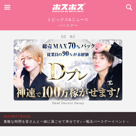
トピックス&ニュース
バースデー
【広 告】
Dewl Decent Deray
2014年07月16日
素敵な時間を皆さんと一緒に過ごせて幸せです♪～颯汰バースデーイベント～