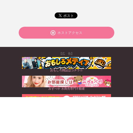
ホストアクセス
【広 告】
おもしろ雑誌はコチラ☆
みずべや 水商売専門不動産
北海道から沖縄まで☆全国のキャバクラ情報満載
すぐに使えるお得なクーポンGET